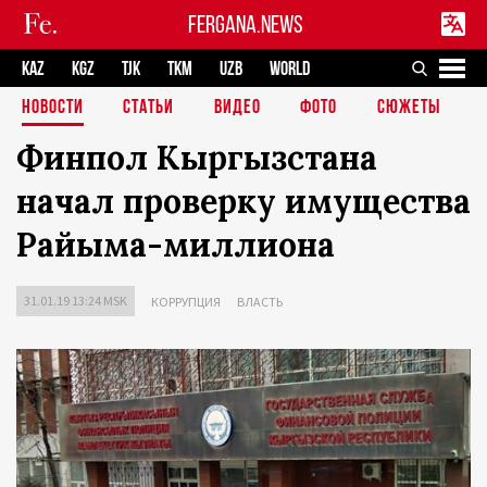
FERGANA.NEWS
KAZ
KGZ
TJK
TKM
UZB
WORLD
НОВОСТИ
СТАТЬИ
ВИДЕО
ФОТО
СЮЖЕТЫ
Финпол Кыргызстана
начал проверку имущества
Райыма-миллиона
31.01.19 13:24 MSK
КОРРУПЦИЯ
ВЛАСТЬ