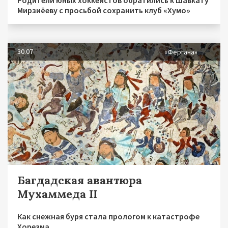
Родители юных хоккеистов обратились к Шавкату
Мирзиёеву с просьбой сохранить клуб «Хумо»
30.07
«Фергана»
Багдадская авантюра
Мухаммеда II
Как снежная буря стала прологом к катастрофе
Хорезма