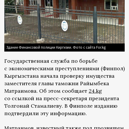
Здание Финансовой полиции Киргизии. Фото с сайта For.kg
Государственная служба по борьбе
с экономическими преступлениями (Финпол)
Кыргызстана начала проверку имущества
заместителя главы таможни Райымбека
Матраимова. Об этом сообщает
24.kg
со ссылкой на пресс-секретаря президента
Толгонай Стамалиеву. В Финполе изданию
подтвердили эту информацию.
Матраимов, известный также под прозвищем