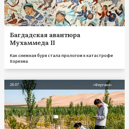
Багдадская авантюра
Мухаммеда II
Как снежная буря стала прологом к катастрофе
Хорезма
28.07
«Фергана»