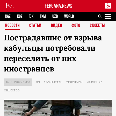
FERGANA.NEWS
KAZ
KGZ
TJK
TKM
UZB
WORLD
НОВОСТИ
СТАТЬИ
ВИДЕО
ФОТО
СЮЖЕТЫ
Пострадавшие от взрыва
кабульцы потребовали
переселить от них
иностранцев
16.01.19 02:27 MSK
ЧП
АФГАНИСТАН
ТЕРРОРИЗМ
КРИМИНАЛ
ОБЩЕСТВО