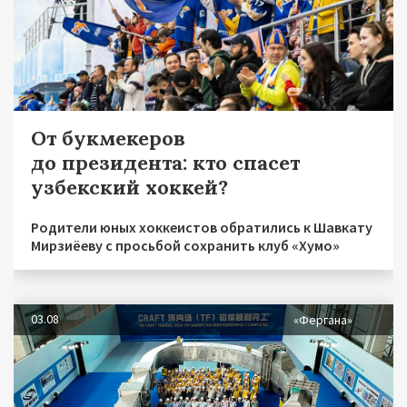
От букмекеров
до президента: кто спасет
узбекский хоккей?
Родители юных хоккеистов обратились к Шавкату
Мирзиёеву с просьбой сохранить клуб «Хумо»
03.08
«Фергана»