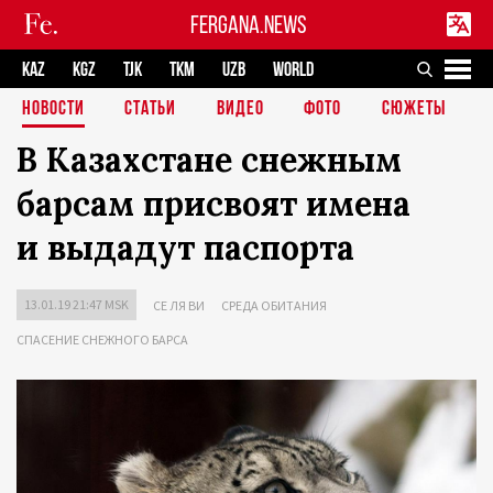
FERGANA.NEWS
KAZ
KGZ
TJK
TKM
UZB
WORLD
НОВОСТИ
СТАТЬИ
ВИДЕО
ФОТО
СЮЖЕТЫ
В Казахстане снежным
барсам присвоят имена
и выдадут паспорта
13.01.19 21:47 MSK
СЕ ЛЯ ВИ
СРЕДА ОБИТАНИЯ
СПАСЕНИЕ СНЕЖНОГО БАРСА