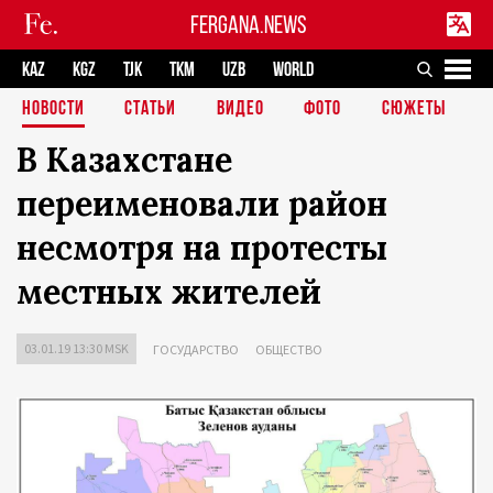
FERGANA.NEWS
KAZ
KGZ
TJK
TKM
UZB
WORLD
НОВОСТИ
СТАТЬИ
ВИДЕО
ФОТО
СЮЖЕТЫ
В Казахстане
переименовали район
несмотря на протесты
местных жителей
03.01.19 13:30 MSK
ГОСУДАРСТВО
ОБЩЕСТВО