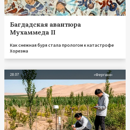
Багдадская авантюра
Мухаммеда II
Как снежная буря стала прологом к катастрофе
Хорезма
28.07
«Фергана»