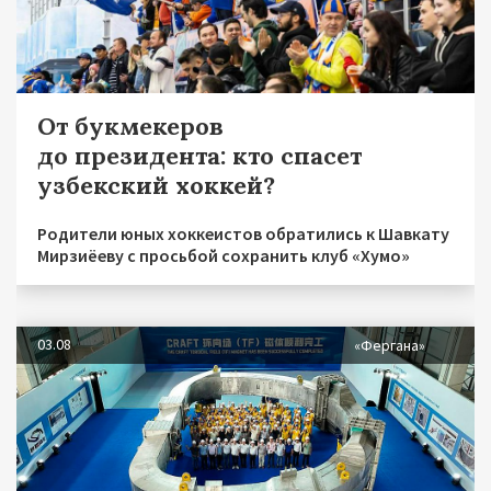
От букмекеров
до президента: кто спасет
узбекский хоккей?
Родители юных хоккеистов обратились к Шавкату
Мирзиёеву с просьбой сохранить клуб «Хумо»
03.08
«Фергана»