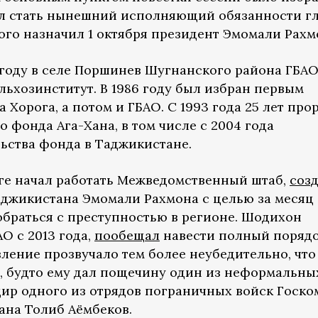
ыл стать нынешний исполняющий обязанности г
ого назначил 1 октября президент Эмомали Рахм
 году в селе Поршинев Шугнанского района ГБАО.
льхозинститут. В 1986 году был избран первым
 Хорога, а потом и ГБАО. С 1993 года 25 лет про
 фонда Ага-Хана, в том числе с 2004 года
ьства фонда в Таджикистане.
роге начал работать Межведомственный штаб,
соз
джикистана Эмомали Рахмона с целью за месяц
обраться с преступностью в регионе. Шодихон
О с 2013 года,
пообещал
навести полный поряд
явление прозвучало тем более неубедительно, что
, будто ему дал пощечину один из неформальны
дир одного из отрядов пограничных войск Госко
ана Толиб Аёмбеков.