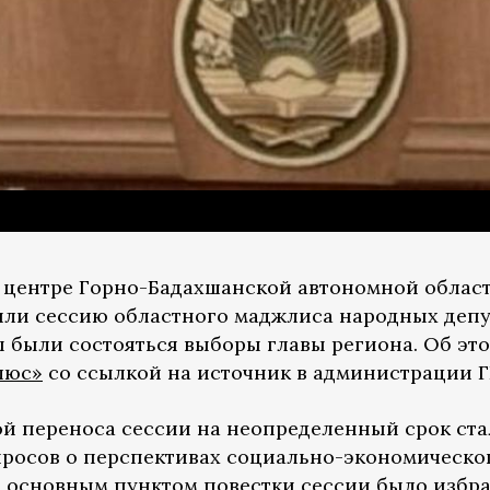
 центре Горно-Бадахшанской автономной облас
или сессию областного маджлиса народных депу
ы были состояться выборы главы региона. Об эт
люс»
со ссылкой на источник в администрации Г
й переноса сессии на неопределенный срок ста
просов о перспективах социально-экономическо
м основным пунктом повестки сессии было избр