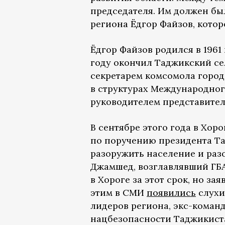
председателя. Им должен б
региона Ёдгор Файзов, котор
Ёдгор Файзов родился в 1961
году окончил Таджикский се
секретарем комсомола города
в структурах Международного
руководителем представител
В сентябре этого года в Хо
по поручению президента Та
разоружить население и раз
Джамшед, возглавлявший ГБА
в Хороге за этот срок, но за
этим в СМИ
появились
слухи
лидеров региона, экс-коман
нацбезопасности Таджикист