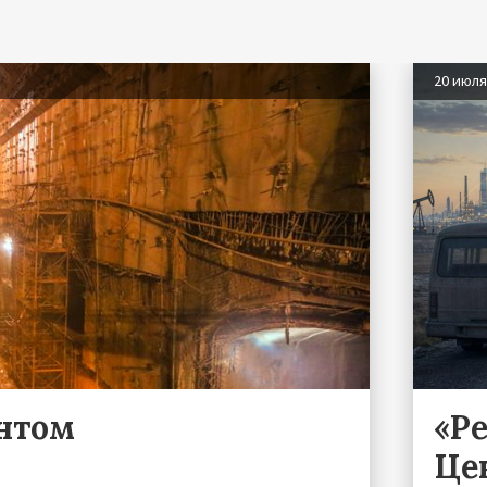
20 июл
ентом
«Р
Це