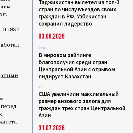
Таджикистан вылетел из топ-3
лавы
стран по числу въездов своих
он.
граждан в РФ, Узбекистан
сохранил лидерство
 В 1984
03.08.2026
работал
13:53
В мировом рейтинге
благополучия среди стран
Центральной Азии с отрывом
данный
лидирует Казахстан
08:35
США увеличили максимальный
ок
размер визового залога для
 перед
граждан трех стран Центральной
х
Азии
митета
31.07.2026