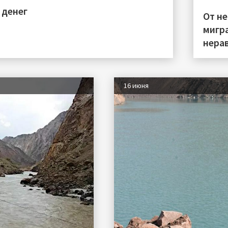
 денег
От н
мигра
нера
16 июня