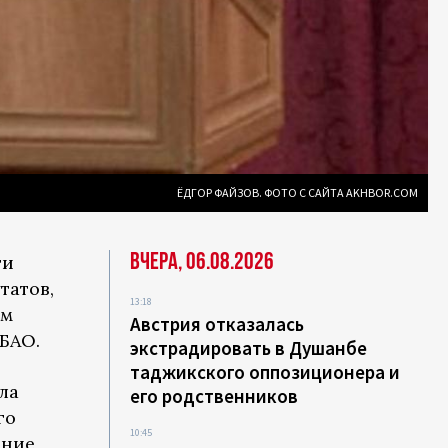
ЁДГОР ФАЙЗОВ. ФОТО С САЙТА AKHBOR.COM
Вчера, 06.08.2026
ти
татов,
13:18
ом
Австрия отказалась
БАО.
экстрадировать в Душанбе
таджикского оппозиционера и
ла
его родственников
го
10:45
ание