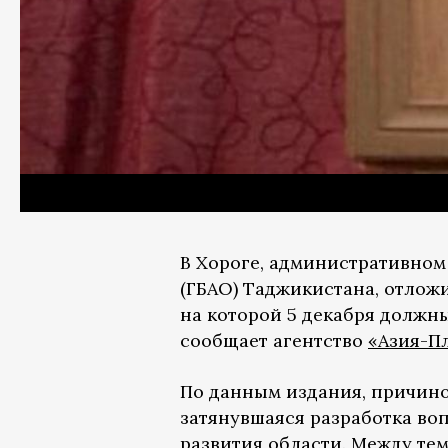
В Хороге, административном
(ГБАО) Таджикистана, отлож
на которой 5 декабря должн
сообщает агентство
«Азия-П
По данным издания, причино
затянувшаяся разработка во
развития области. Между те