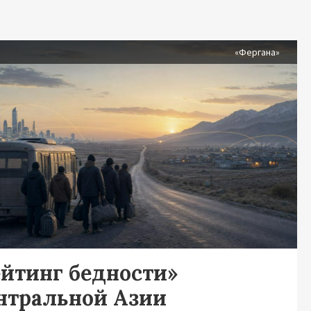
я
«Фергана»
ейтинг бедности»
нтральной Азии