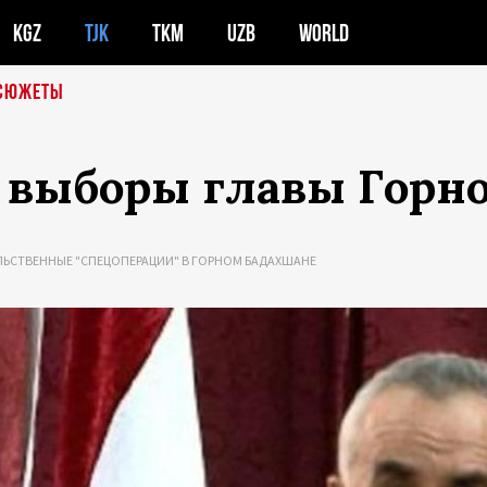
KGZ
TJK
TKM
UZB
WORLD
СЮЖЕТЫ
и выборы главы Горн
ЛЬСТВЕННЫЕ "СПЕЦОПЕРАЦИИ" В ГОРНОМ БАДАХШАНЕ