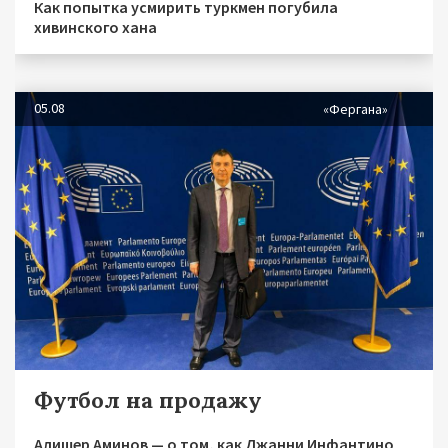
Как попытка усмирить туркмен погубила
хивинского хана
05.08
«Фергана»
Футбол на продажу
Алишер Аминов — о том, как Джанни Инфантино