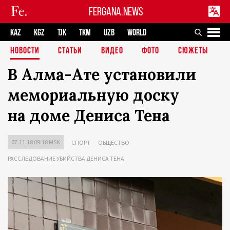
FERGANA.NEWS
KAZ
KGZ
TJK
TKM
UZB
WORLD
НОВОСТИ
СТАТЬИ
ВИДЕО
ФОТО
СЮЖЕТЫ
В Алма-Ате установили
мемориальную доску
на доме Дениса Тена
07.11.18 09:18 MSK
СПОРТ
ОБЩЕСТВО
РАССЛЕДОВАНИЕ УБИЙСТВА ДЕНИСА ТЕНА