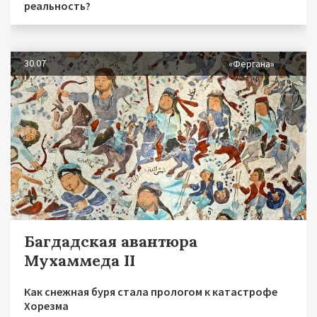
реальность?
30.07
«Фергана»
Багдадская авантюра
Мухаммеда II
Как снежная буря стала прологом к катастрофе
Хорезма