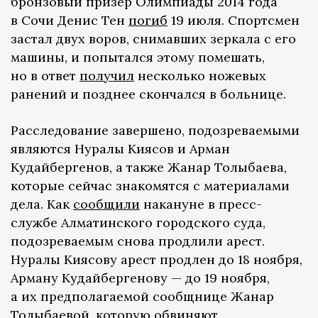
бронзовый призер Олимпиады 2014 года
в Сочи Денис Тен
погиб
19 июля. Спортсмен
застал двух воров, снимавших зеркала с его
машины, и попытался этому помешать,
но в ответ
получил
несколько ножевых
ранений и позднее скончался в больнице.
Расследование завершено, подозреваемыми
являются Нуралы Киясов и Арман
Кудайбергенов, а также Жанар Толыбаева,
которые сейчас знакомятся с материалами
дела. Как
сообщили
накануне в пресс-
службе Алматинского городского суда,
подозреваемым снова продлили арест.
Нуралы Киясову арест продлен до 18 ноября,
Арману Кудайбергенову — до 19 ноября,
а их предполагаемой сообщнице Жанар
Толыбаевой, которую обвиняют