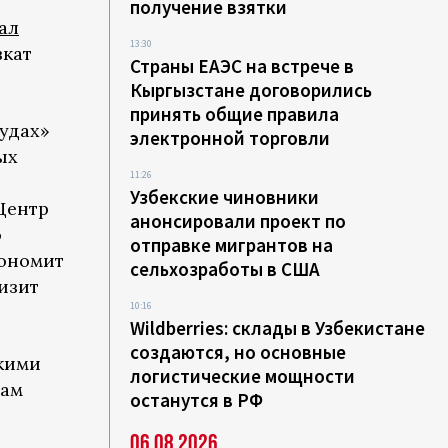
получение взятки
ал
13:30
вкат
Страны ЕАЭС на встрече в
Кыргызстане договорились
принять общие правила
удах»
электронной торговли
ых
11:26
Узбекские чиновники
Центр
анонсировали проект по
ю
отправке мигрантов на
кономит
сельхозработы в США
изит
10:16
Wildberries: склады в Узбекистане
создаются, но основные
скими
логистические мощности
хам
останутся в РФ
06.08.2026