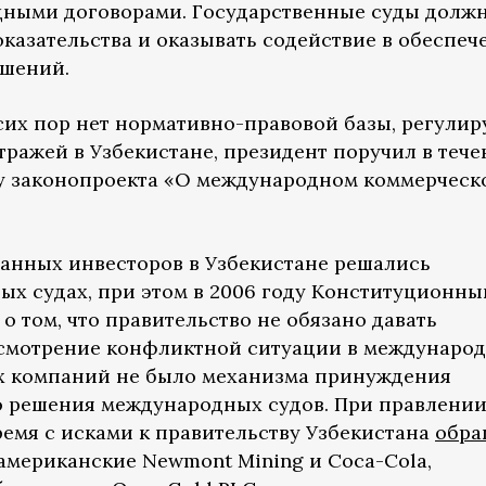
одными договорами. Государственные суды долж
оказательства и оказывать содействие в обеспеч
шений.
 сих пор нет нормативно-правовой базы, регули
ражей в Узбекистане, президент поручил в тече
ку законопроекта «О международном коммерческ
анных инвесторов в Узбекистане решались
х судах, при этом в 2006 году Конституционны
о том, что правительство не обязано давать
ссмотрение конфликтной ситуации в междунаро
ых компаний не было механизма принуждения
ю решения международных судов. При правлени
ремя с исками к правительству Узбекистана
обра
 американские Newmont Mining и Coca-Cola,