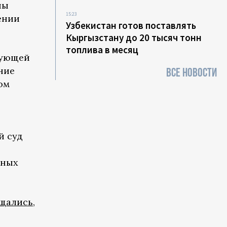
ны
15:23
ении
Узбекистан готов поставлять
Кыргызстану до 20 тысяч тонн
топлива в месяц
рующей
ние
ВСЕ НОВОСТИ
ом
й суд
дных
и
щались
,