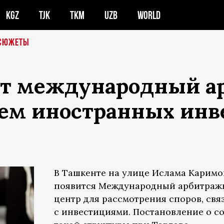
KGZ
TJK
TKM
UZB
WORLD
СЮЖЕТЫ
ут международный а
ем иностранных инв
В Ташкенте на улице Ислама Каримо
появится Международный арбитра
центр для рассмотрения споров, св
с инвестициями. Постановление о с