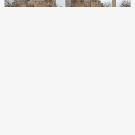
Культурно умолчали
Почему узбекский МИД не заметил критику
ЮНЕСКО сохранности Шахрисабза, Бухары
и Самарканда
04.07
Егор Петров