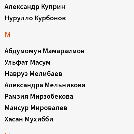
Александр Куприн
Нурулло Курбонов
М
Абдумомун Мамараимов
Ульфат Масум
Навруз Мелибаев
Александра Мельникова
Рамзия Мирзобекова
Мансур Мировалев
Хасан Мухибби