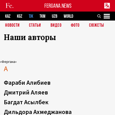
FERGANA.NEWS
KAZ
KGZ
TJK
TKM
UZB
WORLD
НОВОСТИ
СТАТЬИ
ВИДЕО
ФОТО
СЮЖЕТЫ
Наши авторы
«Фергана»
А
Фараби Алибиев
Дмитрий Аляев
Багдат Асылбек
Дильдора Ахмеджанова