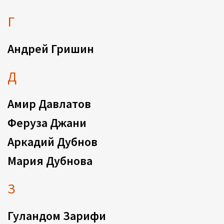
Г
Андрей Гришин
Д
Амир Давлатов
Феруза Джани
Аркадий Дубнов
Мария Дубнова
З
Гуландом Зарифи