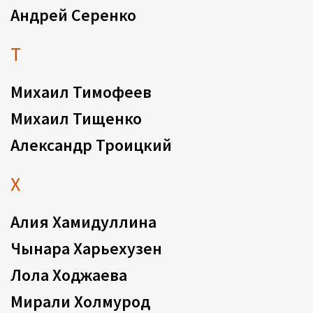
Андрей Серенко
Т
Михаил Тимофеев
Михаил Тищенко
Александр Троицкий
Х
Алия Хамидуллина
Чынара Харьехузен
Лола Ходжаева
Мирали Холмурод