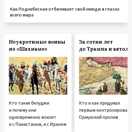
Как Поднебесная отбеливает свой имидж в глазах
всего мира
Неукротимые воины
За сотни лет
из «Шахнаме»
до Трампа и аятолл
Кто такие белуджи
Кто и как придумал
и почему они
первым контролироват
одновременно воюют
Ормузский пролив
и с Пакистаном, и с Ираном