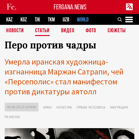
FERGANA.NEWS
KAZ
KGZ
TJK
TKM
UZB
WORLD
НОВОСТИ
СТАТЬИ
ВИДЕО
ФОТО
СЮЖЕТЫ
Перо против чадры
Умерла иранская художница-
изгнанница Маржан Сатрапи, чей
«Персеполис» стал манифестом
против диктатуры аятолл
04.06.26 13:14 MSK
ИРАН
КУЛЬТУРА
ПРАВА ЧЕЛОВЕКА
МИГРАЦИЯ
РЕЛИГИЯ