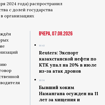
бря 2024 года) распространил
тва с долей государства
 в организациях
Вчера, 07.08.2026
рждён
орых
ие
16:43
анизаций
Reuters: Экспорт
казахстанской нефти по
рию
КТК упал на 20% в июле
говор
из-за атак дронов
рственной
16:34
оводителя
Бывший хоким
Намангана осужден на 11
лет за хищения и