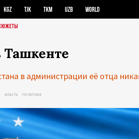
KGZ
TJK
TKM
UZB
WORLD
СЮЖЕТЫ
 Ташкенте
стана в администрации её отца ника
ВЛАСТЬ
ПОЛИТИКА