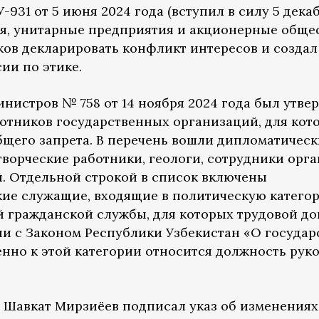
931 от 5 июня 2024 года (вступил в силу 5 дека
я, унитарные предприятия и акционерные общес
ков декларировать конфликт интересов и создал
ии по этике.
нистров № 758 от 14 ноября 2024 года был утве
ботников государственных организаций, для кот
щего запрета. В перечень вошли дипломатическ
 творческие работники, геологи, сотрудники орг
й. Отдельной строкой в список включены
кие служащие, входящие в политическую катего
 гражданской службы, для которых трудовой до
вии с Законом Республики Узбекистан «О госуда
нно к этой категории относится должность рук
т Шавкат Мирзиёев подписал указ об изменениях