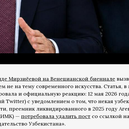
иде Мирзиёевой на Венецианской биеннале
вызв
ем не на тему современного искусства. Статья, в
ровала и официальную реакцию: 12 мая 2026 год
й Twitter) с уведомлением о том, что некая узбе
сти, преемник ликвидированного в 2025 году Аг
АИМК) —
потребовала удалить пост
со ссылкой на
ательство Узбекистана».