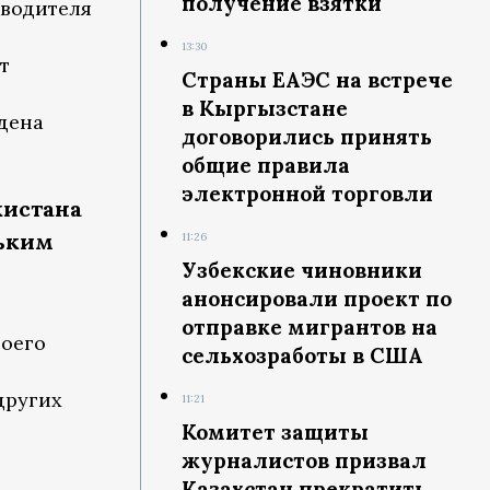
получение взятки
оводителя
13:30
т
Страны ЕАЭС на встрече
в Кыргызстане
дена
договорились принять
общие правила
электронной торговли
кистана
льким
11:26
Узбекские чиновники
анонсировали проект по
отправке мигрантов на
воего
сельхозработы в США
других
11:21
Комитет защиты
журналистов призвал
Казахстан прекратить