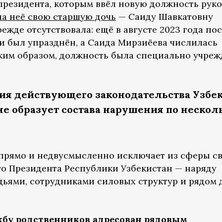
президента, которым ввёл новую должность рук
на неё свою старшую дочь
— Саиду Шавкатовну
ежде отсутствовала: ещё в августе 2023 года пос
 был упразднён, а Саида Мирзиёева числилась
ким образом, должность была специально учреж
ния действующего законодательства Узбе
не образует состава нарушения по неско
 прямо и недвусмысленно исключает из сферы с
го Президента Республики Узбекистан — наряду
дьями, сотрудниками силовых структур и рядом 
жбу родственников адресован рядовым