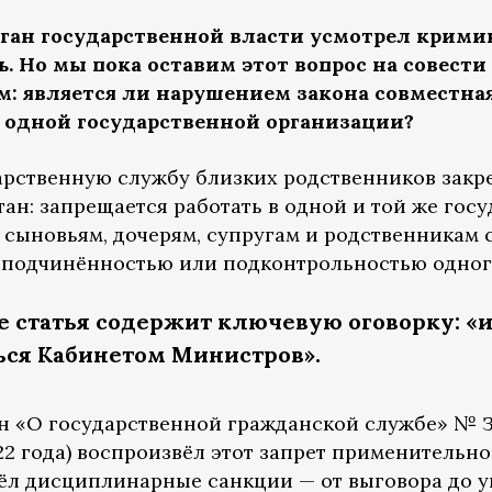
рган государственной власти усмотрел крими
ь. Но мы пока оставим этот вопрос на совест
м: является ли нарушением закона совместна
в одной государственной организации?
арственную службу близких родственников закреп
тан: запрещается работать в одной и той же го
, сыновьям, дочерям, супругам и родственникам 
 подчинённостью или подконтрольностью одного
е статья содержит ключевую оговорку: «и
ься Кабинетом Министров».
 «О государственной гражданской службе» № ЗРУ
022 года) воспроизвёл этот запрет применительн
л дисциплинарные санкции — от выговора до у