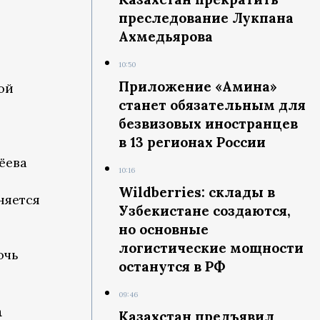
преследование Лукпана
Ахмедьярова
10:50
Приложение «Амина»
ой
станет обязательным для
безвизовых иностранцев
в 13 регионах России
ёева
10:16
Wildberries: склады в
няется
Узбекистане создаются,
но основные
логистические мощности
очь
останутся в РФ
09:46
а
Казахстан предъявил