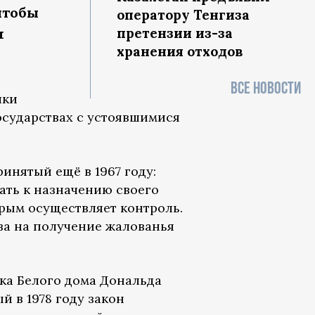
чтобы
оператору Тенгиза
я
претензии из-за
хранения отходов
ВСЕ НОВОСТИ
чки
осударствах с устоявшимися
принятый ещё в 1967 году:
ать к назначению своего
орым осуществляет контроль.
ава на получение жалованья
ка Белого дома Дональда
 в 1978 году закон