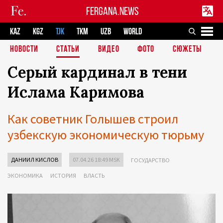
FERGANA.NEWS
KAZ
KGZ
TJK
TKM
UZB
WORLD
НОВОСТИ
СТАТЬИ
ВИДЕО
ФОТО
СЮЖЕТЫ
Серый кардинал в тени
Ислама Каримова
Как советник Голышев строил
узбекскую экономическую тюрьму
ДАНИИЛ КИСЛОВ
07.04.26 18:49 MSK
ГОСУДАРСТВО
ЭКОНОМИКА
ИСТОРИЯ
ВЛАСТЬ