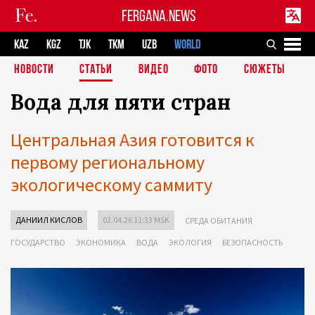
FERGANA.NEWS
KAZ
KGZ
TJK
TKM
UZB
WORLD
НОВОСТИ
СТАТЬИ
ВИДЕО
ФОТО
СЮЖЕТЫ
Вода для пяти стран
Центральная Азия готовится к
первому региональному
экологическому саммиту
ДАНИИЛ КИСЛОВ
02.04.26 11:33 MSK
СРЕДА ОБИТАНИЯ
ГОСУДАРСТВО
ЭКОНОМИКА
ВОДА
ЭКОЛОГИЯ
БЕЗОПАСНОСТЬ