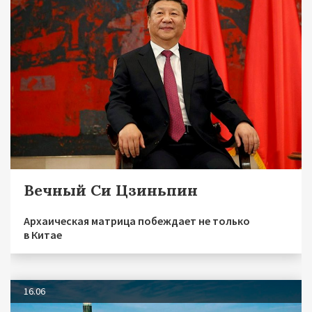
Вечный Си Цзиньпин
Архаическая матрица побеждает не только
в Китае
16.06