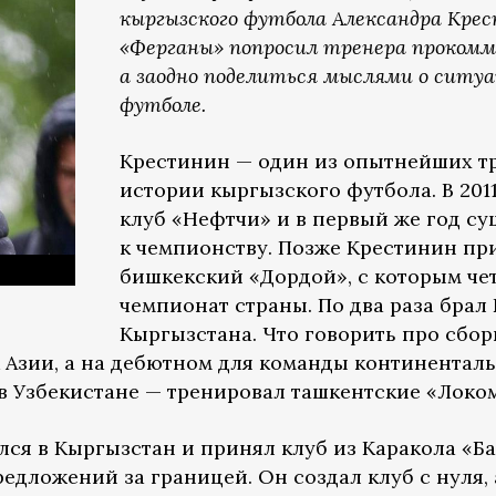
кыргызского футбола Александра Кре
«Ферганы» попросил тренера прокомм
а заодно поделиться мыслями о ситу
футболе.
Крестинин — один из опытнейших т
истории кыргызского футбола. В 201
клуб «Нефтчи» и в первый же год су
к чемпионству. Позже Крестинин п
бишкекский «Дордой», с которым ч
чемпионат страны. По два раза брал
Кыргызстана. Что говорить про сбо
 Азии, а на дебютном для команды континентал
 в Узбекистане — тренировал ташкентские «Локо
лся в Кыргызстан и принял клуб из Каракола «Ба
едложений за границей. Он создал клуб с нуля, а