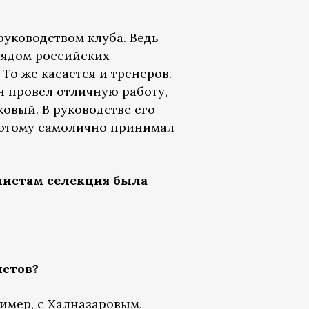
руководством клуба. Ведь
рядом российских
То же касается и тренеров.
н провел отличную работу,
ковый. В руководстве его
Потому самолично принимал
листам селекция была
истов?
ример, с Халназаровым,