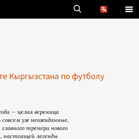
те Кыргызстана по футболу
года
—
целая вереница
 совсем уж неожиданные,
 главного тренера нового
а, настоящей легенды