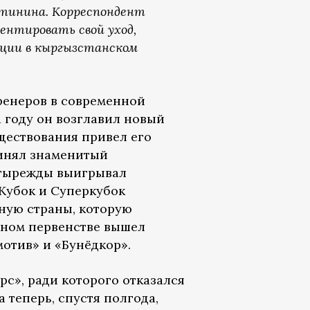
стинина. Корреспондент
ентировать свой уход,
ации в кыргызстанском
ренеров в современной
1 году он возглавил новый
ществования привел его
ринял знаменитый
етырежды выигрывал
 Кубок и Суперкубок
рную страны, которую
ьном первенстве вышел
мотив» и «Бунёдкор».
рс», ради которого отказался
 теперь, спустя полгода,