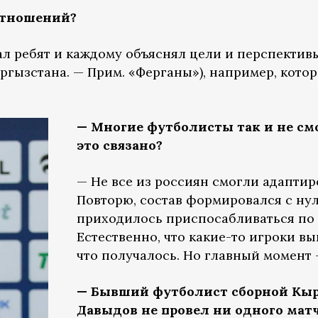
отношений?
вал ребят и каждому объяснял цели и перспективы
гызстана. — Прим. «Ферганы»), например, котор
— Многие футболисты так и не смо
это связано?
— Не все из россиян смогли адаптиро
Повторю, состав формировался с нуля
приходилось приспосабливаться по 
Естественно, что какие-то игроки в
что получалось. Но главный момент 
— Бывший футболист сборной Кы
Давыдов не провел ни одного матч