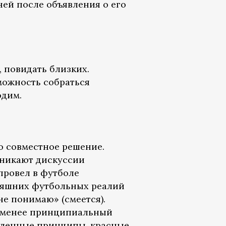
ней после объявления о его
 повидать близких.
можность собраться
одим.
ло совместное решение.
озникают дискуссии
провел в футболе
дняшних футбольных реалий
не понимаю» (смеется).
 я менее принципиальный
деленные принципы, красные