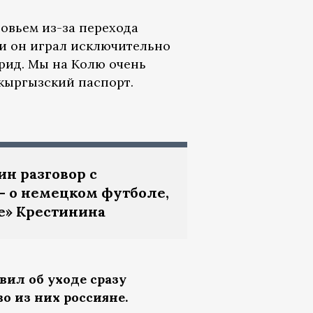
овьем из-за перехода
ии он играл исключительно
брид. Мы на Колю очень
 кыргызский паспорт.
н разговор с
— о немецком футболе,
е» Крестинина
вил об уходе сразу
о из них россияне.