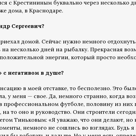
лся с Крестининым буквально через несколько д
уже дома, в Краснодаре.
ндр Сергеевич?
риехал домой. Сейчас нужно немного отдохнуть,
ь на несколько дней на рыбалку. Прекрасная воз
 положительной энергии, который просто необх
 с негативом в душе?
нсацию в моей отставке, то бесполезно. Это бы
а, у меня — свое. Да, немного странно, когда в
 в профессиональном футболе, половину из них 
о, на то оно и руководство. Они строители сего
легом Тиньковым: «Я уважаю, что они делают, но 
оменты, немного не сошлись во взглядах. Будь
жил бы работать и дальше. Но у меня есть опре