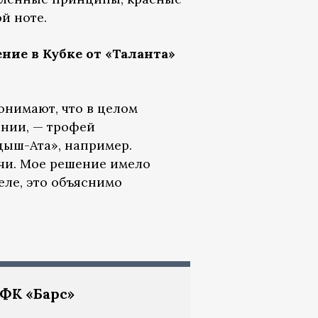
й ноте.
ние в Кубке от «Таланта»
онимают, что в целом
ении, — трофей
дыш-Ата», например.
дачи. Мое решение имело
еле, это объяснимо
 ФК «Барс»