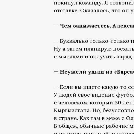
покинул команду. Я созвони
отставке. Оказалось, что он 
—
Чем занимаетесь, Алекса
— Буквально только-только п
Ну а затем планирую поехат
с мыслями и получить заряд
— Неужели ушли из «Барса»
— Если вы ищете какую-то се
У людей свое видение футбол
с человеком, который 30 лет
Кыргызстана. Но, безусловн
в стране. Как там в меме с О
В общем, обычные рабочие м
и не столь опытный, продол