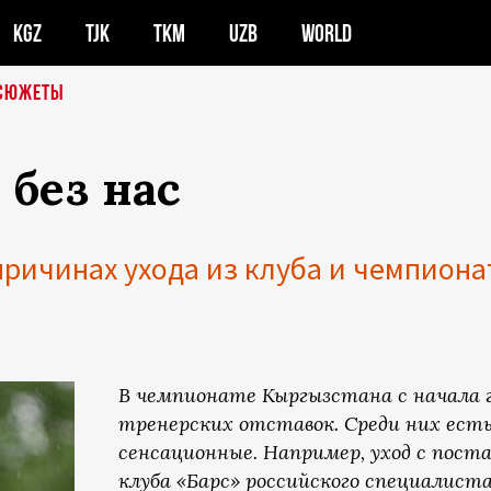
KGZ
TJK
TKM
UZB
WORLD
СЮЖЕТЫ
 без нас
причинах ухода из клуба и чемпиона
В чемпионате Кыргызстана с начала 
тренерских отставок. Среди них есть
сенсационные. Например, уход с поста
клуба «Барс» российского специалист