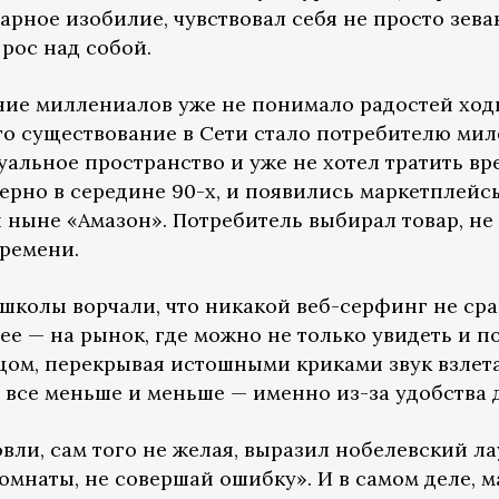
рное изобилие, чувствовал себя не просто зева
рос над собой.
ние миллениалов уже не понимало радостей ход
что существование в Сети стало потребителю ми
уальное пространство и уже не хотел тратить в
мерно в середине 90-х, и появились маркетплей
 ныне «Амазон». Потребитель выбирал товар, не 
времени.
 школы ворчали, что никакой веб-серфинг не ср
лее — на рынок, где можно не только увидеть и 
вцом, перекрывая истошными криками звук взлет
 все меньше и меньше — именно из-за удобства
вли, сам того не желая, выразил нобелевский л
омнаты, не совершай ошибку». И в самом деле, 