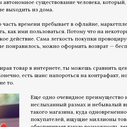
 автономное существование человека, который, 
е выходить из дома.
ую часть времени пребывает в офлайне, маркетпл
ать, как ими пользоваться. Потому что на некото
кое действие. Сама легкость покупки провоциру
о не понравилось, можно оформить возврат — бе
ирая товар в интернете, ты можешь сравнить це
 Конечно, есть шанс напороться на контрафакт, н
не то.
Еще одно очевидное преимущество 
неслыханный размах и небывалый вы
такого магазина, куда одновременн
покупателей, ищущие миллионы това
обеспечивает такую возможность ле