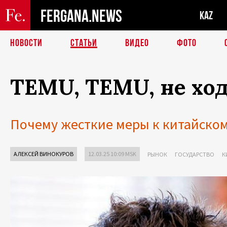
FERGANA.NEWS
KAZ
НОВОСТИ
СТАТЬИ
ВИДЕО
ФОТО
TEMU, TEMU, не ход
Почему жесткие меры к китайско
АЛЕКСЕЙ ВИНОКУРОВ
12.03.25 10:09 MSK
РЫНОК
ГОСУДАРСТВО
К