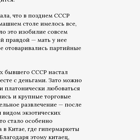
ала, что в позднем СССР
машнем столе имелось все,
ло это изобилие совсем
ой правдой — мать у нее
де отоваривались партийные
ах бывшего СССР настал
есте с деньгами. Зато можно
 и платонически любоваться
лись и крупные торговые
дельное развлечение — после
 видом экзотических
то стало особенно
а в Китае, где гипермаркеты
Благодаря этому китаец,