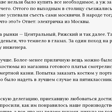
ве нельзя было купить все необходимое, а уж з
чего. Оттого по выходным в столицу съезжались
 не успевали съесть сами москвичи. В народе тог
что это?» Ответ: электричка из Москвы.
а рынки — Центральный, Рижский и так далее. Т
 деньги, что темнело в глазах. За один поход н
у инженера.
лучше. Более-менее приличную вещь можно было
остюмы из магазина готового платья смотрелись
мертной казни. Попытка заказать костюм у пор
но было надеть в лучшем случае на пятиклассник
нскую делегацию, приехавшую любоваться дост
просили, как им понравилось наше производство
шие, а все, что мы делаем руками, никуда не год