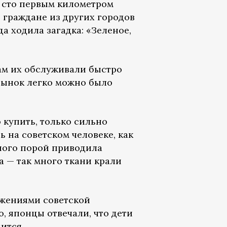
а сто первым километром
 граждане из других городов
да ходила загадка: «Зеленое,
ам их обслуживали быстро
а рынок легко можно было
 купить, только сильно
 на советском человеке, как
тного порой приводила
а — так много ткани крали
ижениями советской
, японцы отвечали, что дети
ится.