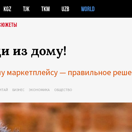
KGZ
TJK
TKM
UZB
WORLD
СЮЖЕТЫ
и из дому!
му маркетплейсу — правильное реш
ИТАЙ
БИЗНЕС
ЭКОНОМИКА
ОБЩЕСТВО