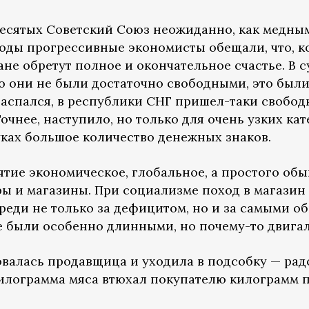
есятых Советский Союз неожиданно, как медным
годы прогрессивные экономисты обещали, что, к
не обретут полное и окончательное счастье. В с
но они не были достаточно свободными, это были,
 распался, в республики СНГ пришел-таки свобо
 Точнее, наступило, но только для очень узких к
уках большое количество денежных знаков.
тие экономическое, глобальное, а простого обы
ы и магазины. При социализме поход в магазин
реди не только за дефицитом, но и за самыми 
е были особенно длинными, но почему-то двига
ловалась продавщица и уходила в подсобку — рад
килограмма мяса втюхал покупателю килограмм 