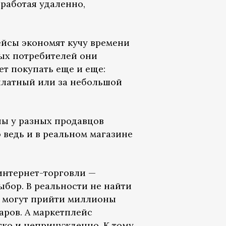
работая удаленно,
ейсы экономят кучу времени
рых потребителей они
ет покупать еще и еще:
сплатный или за небольшой
ны у разных продавцов
о ведь и в реальном магазине
интернет-торговли —
бор. В реальности не найти
о могут прийти миллионы
ров. А маркетплейс
гко и непринужденно. К тому