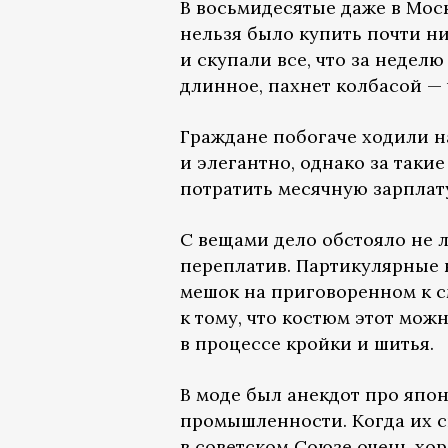
В восьмидесятые даже в Моск
нельзя было купить почти ни
и скупали все, что за неделю
длинное, пахнет колбасой — 
Граждане побогаче ходили н
и элегантно, однако за такие
потратить месячную зарплат
С вещами дело обстояло не 
переплатив. Партикулярные к
мешок на приговоренном к с
к тому, что костюм этот мож
в процессе кройки и шитья.
В моде был анекдот про япо
промышленности. Когда их с
в советском Союзе очень хоро