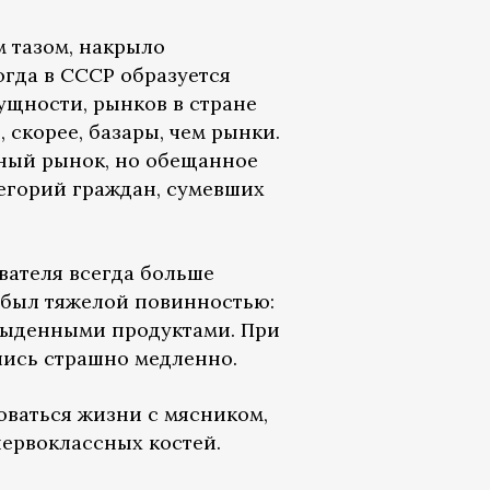
 тазом, накрыло
огда в СССР образуется
ущности, рынков в стране
 скорее, базары, чем рынки.
дный рынок, но обещанное
атегорий граждан, сумевших
вателя всегда больше
 был тяжелой повинностью:
обыденными продуктами. При
лись страшно медленно.
оваться жизни с мясником,
первоклассных костей.