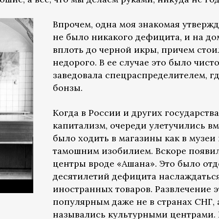
Впрочем, одна моя знакомая утвержд
не было никакого дефицита, и на до
вплоть до черной икры, причем стои
недорого. В ее случае это было чист
заведовала спецраспределителем, г
бонзы.
Когда в России и других государств
капитализм, очереди улетучились вм
было ходить в магазины как в музеи
тамошним изобилием. Вскоре появи
центры вроде «Ашана». Это было от
десятилетий дефицита наслаждаться
иностранных товаров. Развлечение э
популярным даже не в странах СНГ, 
назывались культурными центрами. 