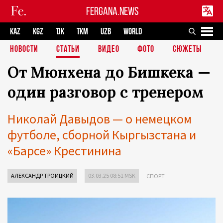
FERGANA.NEWS
KAZ
KGZ
TJK
TKM
UZB
WORLD
НОВОСТИ
СТАТЬИ
ВИДЕО
ФОТО
СЮЖЕТЫ
От Мюнхена до Бишкека —
один разговор с тренером
Николай Давыдов — о немецком
футболе, сборной Кыргызстана и
«Барсе» Крестинина
АЛЕКСАНДР ТРОИЦКИЙ
03.03.25 08:51 MSK
СПОРТ