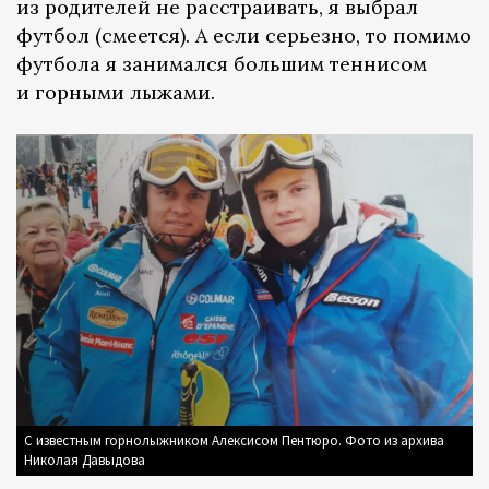
из родителей не расстраивать, я выбрал
футбол (смеется). А если серьезно, то помимо
футбола я занимался большим теннисом
и горными лыжами.
С известным горнолыжником Алексисом Пентюро. Фото из архива
Николая Давыдова