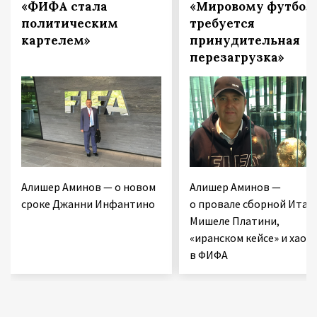
«ФИФА стала
«Мировому футбол
политическим
требуется
картелем»
принудительная
перезагрузка»
Алишер Аминов — о новом
Алишер Аминов —
сроке Джанни Инфантино
о провале сборной Итал
Мишеле Платини,
«иранском кейсе» и хаосе
в ФИФА