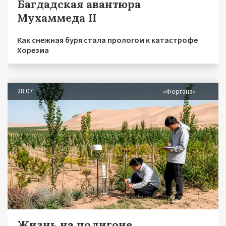
Багдадская авантюра
Мухаммеда II
Как снежная буря стала прологом к катастрофе
Хорезма
28.07
«Фергана»
Жизнь на полигоне