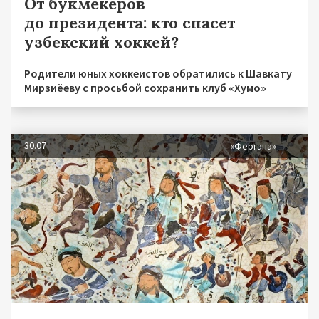
От букмекеров
до президента: кто спасет
узбекский хоккей?
Родители юных хоккеистов обратились к Шавкату
Мирзиёеву с просьбой сохранить клуб «Хумо»
30.07
«Фергана»