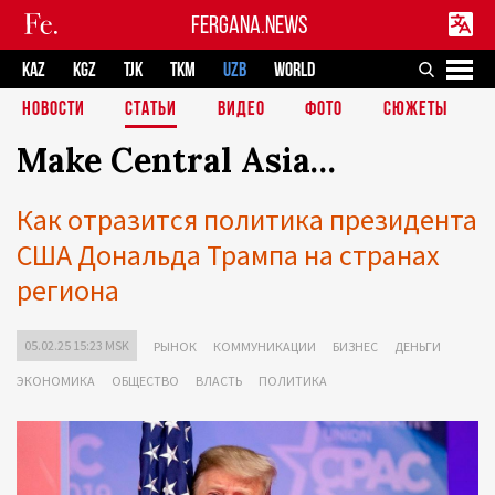
FERGANA.NEWS
KAZ
KGZ
TJK
TKM
UZB
WORLD
НОВОСТИ
СТАТЬИ
ВИДЕО
ФОТО
СЮЖЕТЫ
Make Central Asia…
Как отразится политика президента
США Дональда Трампа на странах
региона
05.02.25 15:23 MSK
РЫНОК
КОММУНИКАЦИИ
БИЗНЕС
ДЕНЬГИ
ЭКОНОМИКА
ОБЩЕСТВО
ВЛАСТЬ
ПОЛИТИКА