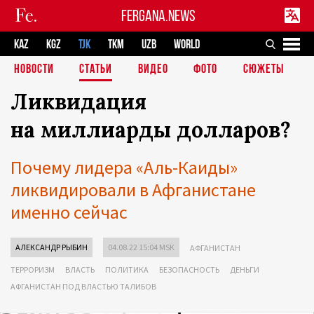
FERGANA.NEWS
KAZ
KGZ
TJK
TKM
UZB
WORLD
НОВОСТИ
СТАТЬИ
ВИДЕО
ФОТО
СЮЖЕТЫ
Ликвидация
на миллиарды долларов?
Почему лидера «Аль-Каиды»
ликвидировали в Афганистане
именно сейчас
АЛЕКСАНДР РЫБИН
04.08.22 15:04 MSK
АФГАНИСТАН
ТЕРРОРИЗМ
ВЛАСТЬ
ПОЛИТИКА
БЕЗОПАСНОСТЬ
ДЕНЬГИ
АФГАНИСТАН ПОД ВЛАСТЬЮ ТАЛИБОВ