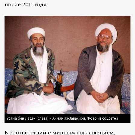
после 2011 года.
Усама бен Ладен (слева) и Айман аз-Завахири. Фото из соцсетей
В соответствии с мирным соглашением,