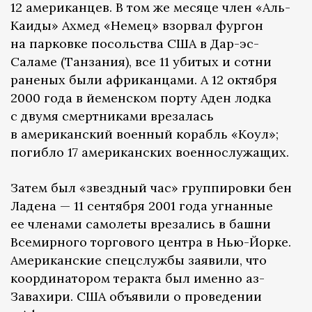
12 американцев. В том же месяце член «Аль-
Каиды» Ахмед «Немец» взорвал фургон
на парковке посольства США в Дар-эс-
Саламе (Танзания), все 11 убитых и сотни
раненых были африканцами. А 12 октября
2000 года в йеменском порту Аден лодка
с двумя смертниками врезалась
в американский военный корабль «Коул»;
погибло 17 американских военнослужащих.
Затем был «звездный час» группировки бен
Ладена — 11 сентября 2001 года угнанные
ее членами самолеты врезались в башни
Всемирного торгового центра в Нью-Йорке.
Американские спецслужбы заявили, что
координатором теракта был именно аз-
Завахири. США объявили о проведении