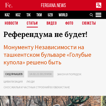
FERGANA.NEWS
KAZ
KGZ
TJK
TKM
UZB
WORLD
НОВОСТИ
СТАТЬИ
ВИДЕО
ФОТО
СЮЖЕТЫ
Референдума не будет!
Монументу Независимости на
ташкентском бульваре «Голубые
купола» решено быть
СИД ЯНЫШЕВ
14.02.21 00:29 MSK
ЗАКОН И ПОРЯДОК
ЦИВИЛИЗАЦИЯ
ЛЮДИ
СНОС ЖИЛЬЯ И ЧАСТНЫХ СТРОЕНИЙ В УЗБЕКИСТАНЕ