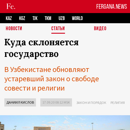
FERGANA.NEWS
KAZ
KGZ
TJK
TKM
UZB
WORLD
НОВОСТИ
СТАТЬИ
ВИДЕО
Куда склоняется
государство
В Узбекистане обновляют
устаревший закон о свободе
совести и религии
ДАНИИЛ КИСЛОВ
17.09.20 08:12 MSK
ЗАКОН И ПОРЯДОК
РЕЛИГИЯ