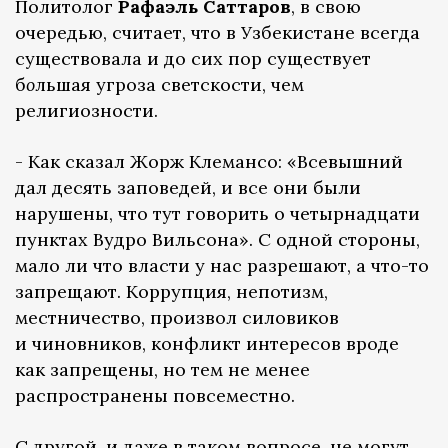
Политолог
Рафаэль Саттаров
, в свою
очередью, считает, что в Узбекистане всегда
существовала и до сих пор существует
б
о
льшая угроза светскости, чем
религиозности.
- Как сказал Жорж Клемансо: «Всевышний
дал десять заповедей, и все они были
нарушены, что тут говорить о четырнадцати
пунктах Вудро Вильсона». С одной стороны,
мало ли что власти у нас разрешают, а что-то
запрещают. Коррупция, непотизм,
местничество, произвол силовиков
и чиновников, конфликт интересов вроде
как запрещены, но тем не менее
распространены повсеместно.
С другой, и даже в таком вопросе, не могут