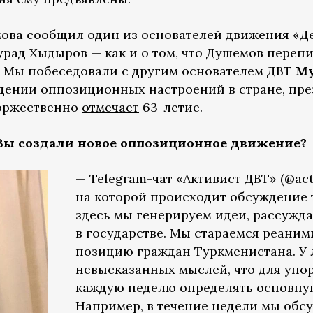
ова сообщил один из основателей движения «Д
рад Хыдыров — как и о том, что Душемов перепис
. Мы побеседовали с другим основателем ДВТ
Му
дении оппозиционных настроений в стране, пре
торжественно
отмечает
63-летие.
 Вы создали новое оппозиционное движение?
— Telegram-чат «Активист ДВТ» (@aсti
на которой происходит обсуждение 
здесь мы генерируем идеи, рассужд
в государстве. Мы стараемся реани
позицию граждан Туркменистана. У 
невысказанных мыслей, что для упо
каждую неделю определять основну
Например, в течение недели мы обсу