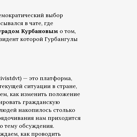
емократический выбор
ывался в чате, где
радом Курбановым
о том,
зидент которой Гурбангулы
vistdvt) — это платформа,
текущей ситуации в стране,
аем, как изменить положение
мировать гражданскую
людей накопилось столько
рядочивания нам приходится
ю тему обсуждения.
ждаем, как проводить