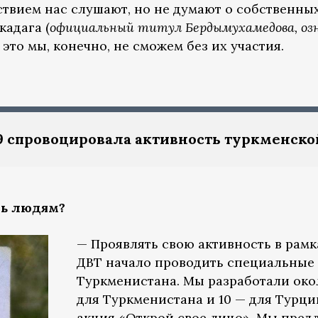
ствием нас слушают, но не думают о собственных
кадага (
официальный титул Бердымухамедова, оз
ь это мы, конечно, не сможем без их участия.
9 спровоцировала активность туркменско
ть людям?
— Проявлять свою активность в рамк
ДВТ начало проводить специальные
Туркменистана. Мы разработали око
для Туркменистана и 10 — для Турции
акция «Открой свое лицо». Мы пре