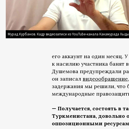
Мурад Курбанов. Кадр видеозаписи из YouTube-канала Какамурада Хыд
его аккаунт на один месяц. У
к насилию участника банят в 
Душемова предупреждали раз
он записал
видеообращение
задержания мы решили, что 
международные правозащит
— Получается, состоять в т
Туркменистана, довольно о
оппозиционными ресурсами