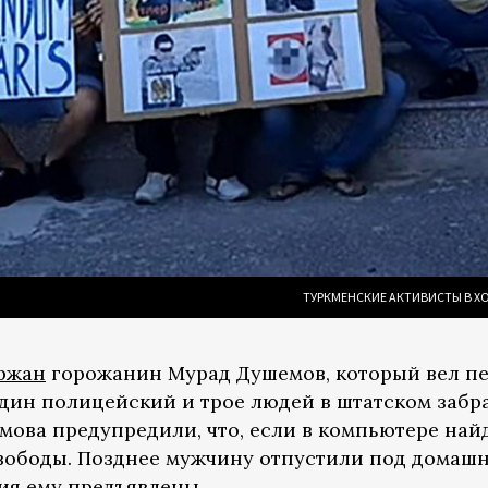
ТУРКМЕНСКИЕ АКТИВИСТЫ В ХО
ржан
горожанин Мурад Душемов, который вел п
 один полицейский и трое людей в штатском забр
мова предупредили, что, если в компьютере най
вободы. Позднее мужчину отпустили под домашни
ия ему предъявлены.