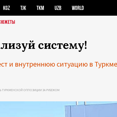
KGZ
TJK
TKM
UZB
WORLD
СЮЖЕТЫ
ализуй систему!
ст и внутреннюю ситуацию в Туркм
Ь ТУРКМЕНСКОЙ ОППОЗИЦИИ ЗА РУБЕЖОМ