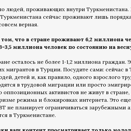
ало людей, проживающих внутри Туркменистана. Н
 Туркменистана сейчас проживают лишь порядка 
совсем верная.
 том, что в стране проживают 6,2 миллиона ч
3,5 миллиона человек по состоянию на весну 
тране осталось не более 1-1,2 миллиона граждан.
их мигрантов в Турции. Посудите сами: сейчас в
дей, детей и, как правило, одного взрослого тр
дятся в трудовой миграции или просто эмигриро
 оппозиционных активистов не живут в стране, 
аризме режима и блокировках интернета. Это ещ
ВТ не планирует ограничиваться зарубежными а
ется в Туркменистане.
овки ваш контент просматривает только моло