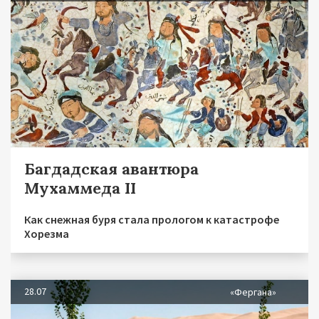
Багдадская авантюра
Мухаммеда II
Как снежная буря стала прологом к катастрофе
Хорезма
28.07
«Фергана»