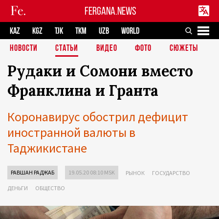
FERGANA.NEWS
KAZ
KGZ
TJK
TKM
UZB
WORLD
НОВОСТИ
СТАТЬИ
ВИДЕО
ФОТО
СЮЖЕТЫ
Рудаки и Сомони вместо
Франклина и Гранта
Коронавирус обострил дефицит
иностранной валюты в
Таджикистане
РАВШАН РАДЖАБ
19.05.20 08:10 MSK
РЫНОК
ГОСУДАРСТВО
ДЕНЬГИ
ОБЩЕСТВО