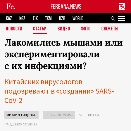
FERGANA.NEWS
KAZ
KGZ
TJK
TKM
UZB
WORLD
НОВОСТИ
СТАТЬИ
ВИДЕО
ФОТО
СЮЖЕТЫ
Лакомились мышами или
экспериментировали
с их инфекциями?
Китайских вирусологов
подозревают в «создании» SARS-
CoV-2
МИХАИЛ ТИЩЕНКО
11.05.20 07:29 MSK
ЧП
КИТАЙ
ПАНДЕМИЯ COVID-19