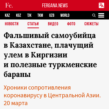
FERGANA.NEWS
KAZ
KGZ
TJK
TKM
UZB
WORLD
НОВОСТИ
СТАТЬИ
ВИДЕО
ФОТО
СЮЖЕТЫ
Фальшивый самоубийца
в Казахстане, плачущий
улем в Киргизии
и полезные туркменские
бараны
Хроники сопротивления
коронавирусу в Центральной Азии.
20 марта