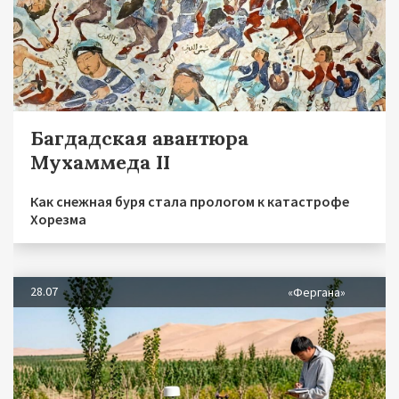
Багдадская авантюра
Мухаммеда II
Как снежная буря стала прологом к катастрофе
Хорезма
28.07
«Фергана»