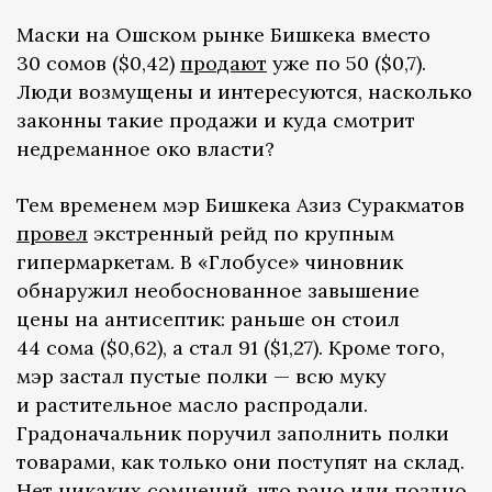
Маски на Ошском рынке Бишкека вместо
30 сомов ($0,42)
продают
уже по 50 ($0,7).
Люди возмущены и интересуются, насколько
законны такие продажи и куда смотрит
недреманное око власти?
Тем временем мэр Бишкека Азиз Суракматов
провел
экстренный рейд по крупным
гипермаркетам. В «Глобусе» чиновник
обнаружил необоснованное завышение
цены на антисептик: раньше он стоил
44 сома ($0,62), а стал 91 ($1,27). Кроме того,
мэр застал пустые полки — всю муку
и растительное масло распродали.
Градоначальник поручил заполнить полки
товарами, как только они поступят на склад.
Нет никаких сомнений, что рано или поздно