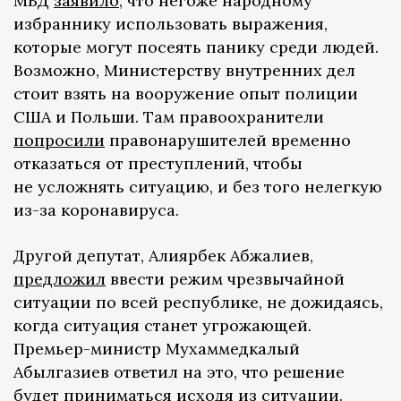
МВД
заявило
, что негоже народному
избраннику использовать выражения,
которые могут посеять панику среди людей.
Возможно, Министерству внутренних дел
стоит взять на вооружение опыт полиции
США и Польши. Там правоохранители
попросили
правонарушителей временно
отказаться от преступлений, чтобы
не усложнять ситуацию, и без того нелегкую
из-за коронавируса.
Другой депутат, Алиярбек Абжалиев,
предложил
ввести режим чрезвычайной
ситуации по всей республике, не дожидаясь,
когда ситуация станет угрожающей.
Премьер-министр Мухаммедкалый
Абылгазиев ответил на это, что решение
будет приниматься исходя из ситуации.