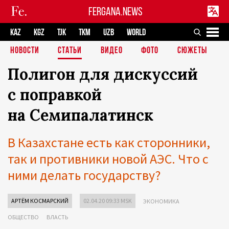
FERGANA.NEWS
KAZ
KGZ
TJK
TKM
UZB
WORLD
НОВОСТИ
СТАТЬИ
ВИДЕО
ФОТО
СЮЖЕТЫ
Полигон для дискуссий
с поправкой
на Семипалатинск
В Казахстане есть как сторонники,
так и противники новой АЭС. Что с
ними делать государству?
АРТЁМ КОСМАРСКИЙ
02.04.20 09:33 MSK
ЭКОНОМИКА
ОБЩЕСТВО
ВЛАСТЬ