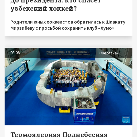
узбекский хоккей?
Родители юных хоккеистов обратились к Шавкату
Мирзиёеву с просьбой сохранить клуб «Хумо»
03.08
«Фергана»
Термоядерная Поднебесная