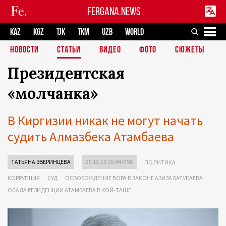
FERGANA.NEWS
KAZ
KGZ
TJK
TKM
UZB
WORLD
НОВОСТИ
СТАТЬИ
ВИДЕО
ФОТО
СЮЖЕТЫ
Президентская
«молчанка»
В Киргизии никак не могут начать
судить Алмазбека Атамбаева
ТАТЬЯНА ЗВЕРИНЦЕВА
25.12.19 16:44 MSK
ПОЛИТИКА
КОРРУПЦИЯ
СУД
ОСВОБОЖДЕНИЕ ВОРА В ЗАКОНЕ АЗИЗА БАТУКАЕВА
ОСАДА РЕЗИДЕНЦИИ АТАМБАЕВА В КОЙ-ТАШЕ