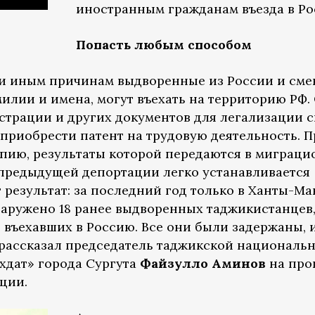
иностранным гражданам въезда в Р
Попасть любым способом
и иным причинам выдворенные из России и см
илии и имена, могут въехать на территорию РФ.
истрации и других документов для легализации с
приобрести патент на трудовую деятельность. П
пию, результаты которой передаются в миграци
 предыдущей депортации легко устанавливается
т результат: за последний год только в Ханты-М
аружено 18 ранее выдворенных таджикистанцев
въехавших в Россию. Все они были задержаны, и
рассказал председатель таджикской национальн
хдат» города Сургута
Файзулло Аминов
на про
ции.