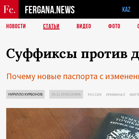
FERGANA.NEWS
KAZ
НОВОСТИ
СТАТЬИ
ВИДЕО
ФОТО
Суффиксы против 
Почему новые паспорта с измене
НУРУЛЛО КУРБОНОВ
20.11.19 05:20 MSK
РОССИЯ
КРИМИНАЛ
МИГР