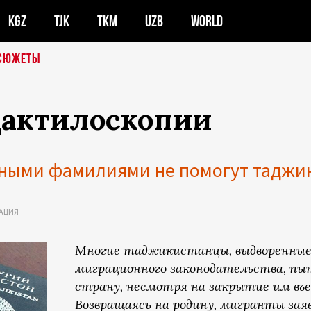
KGZ
TJK
TKM
UZB
WORLD
СЮЖЕТЫ
дактилоскопии
нными фамилиями не помогут таджик
АЦИЯ
Многие таджикистанцы, выдворенные 
миграционного законодательства, пы
страну, несмотря на закрытие им въез
Возвращаясь на родину, мигранты за