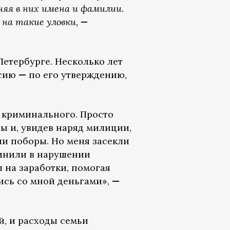
няя в них имена и фамилии.
 на такие уловки,
—
Петербурге. Несколько лет
ссию
—
по его утверждению,
о криминального. Просто
ы и, увидев наряд милиции,
и поборы. Но меня засекли
винили в нарушении
л на заработки, помогая
ись со мной деньгами»,
—
й, и расходы семьи