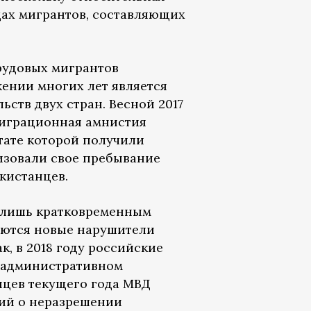
дах мигрантов, составляющих
рудовых мигрантов
жении многих лет является
ьств двух стран. Весной 2017
играционная амнистия
тате которой получили
лизовали свое пребывание
икистанцев.
 лишь кратковременным
яются новые нарушители
к, в 2018 году российские
 административном
яцев текущего года МВД
ний о неразрешении