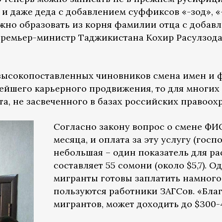
 и даже деда с добавлением суффиксов «-зод», «-з
можно образовать из корня фамилии отца с доба
премьер-министр Таджикистана Кохир Расулзода
высокопоставленных чиновников смена имен и 
ейшего карьерного продвижения, то для многих
а, не засвеченного в базах российских правоох
Согласно закону вопрос о смене ФИ
месяца, и оплата за эту услугу (гос
небольшая – один показатель для ра
составляет 55 сомони (около $5,7). 
мигранты готовы заплатить намного
пользуются работники ЗАГСов. «Благ
мигрантов, может доходить до $300-