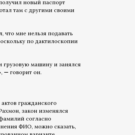
 получил новый паспорт
ботал там с другими своими
, что мне нельзя подавать
поскольку по дактилоскопии
и грузовую машину и занялся
»,
—
говорит он.
 актов гражданского
Рахмон, закон изменялся
 фамилий согласно
нения ФИО, можно сказать,
ированном варианте,