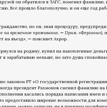
 друзей он обратился в ЗАГС, поменял фамилию,
ссию. Все прошло благополучно, и он еще год ра
ражданство, но он, зная процедуру, предупредил
ие на временное проживание.
—
Прим. «Ферганы»)
, 
т на въезд»,
—
поясняет Ахрор.
вернулся на родину, купил на накопленные деньг
г я зарабатываю меньше, но зато душа спокойна
но законом РТ «О государственной регистрации
, когда президент Рахмонов сменил фамилию на 
 Дополнения касались порядка написания имен и
о предоставило широкие возможности для изме
 теперь можно записать не в прежнем русифиц