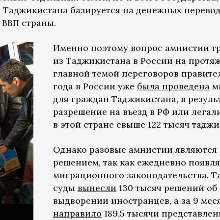
 Таджикистана базируется на денежных перево
 ВВП страны.
Именно поэтому вопрос амнистии т
из Таджикистана в России на протя
главной темой переговоров правител
года в России уже
была проведена
м
для граждан Таджикистана, в резуль
разрешение на въезд в РФ или лега
в этой стране свыше 122 тысяч тадж
Однако разовые амнистии являются
решением, так как ежедневно появл
миграционного законодательства. Та
суды
вынесли
130 тысяч решений об
выдворении иностранцев, а за 9 мес
направило
189,5 тысячи представле