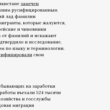
жикистане
замечен
режним русифицированным
кий лад фамилии
мигранты, которые жалуются,
цейские и чиновники
а от фамилий и искажают
дтвердило и исследование,
ом по языку и терминологии.
сифицировали
свои
рибывающих на заработки
 работы въехали 524 тысячи
хозяйства и госслужбы
удовая миграция