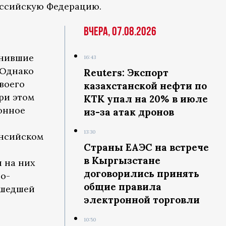
оссийскую Федерацию.
Вчера, 07.08.2026
енившие
16:43
 Однако
Reuters: Экспорт
воего
казахстанской нефти по
ри этом
КТК упал на 20% в июле
онное
из-за атак дронов
13:30
ансийском
Страны ЕАЭС на встрече
,
в Кыргызстане
 на них
договорились принять
о-
общие правила
шедшей
электронной торговли
10:50