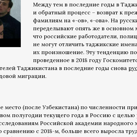
Между тем в последние годы в Тад
и обратный процесс – возврат к п
фамилиям на «-ов», «-ова». На русс
переделывают опять же в основном 
что российские работодатели, поли
не могут отличить таджикские имен
их произношение. Эту тенденцию по
проведенное в 2018 году Госкомитет
ителей Таджикистана в последние годы снова
ру
довой миграции.
е место (после Узбекистана) по численности п
рвом полугодии текущего года в Россию с целью
сследованиям Российской академии народного 
по сравнению с 2018-м, больше всего выросла тр