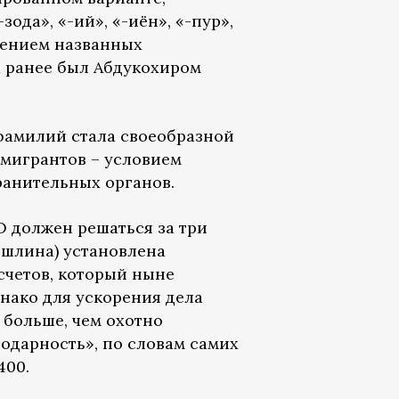
ода», «-ий», «-иён», «-пур»,
влением названных
 ранее был Абдукохиром
фамилий стала своеобразной
 мигрантов – условием
ранительных органов.
О должен решаться за три
пошлина) установлена
счетов, который ныне
Однако для ускорения дела
 больше, чем охотно
одарность», по словам самих
400.