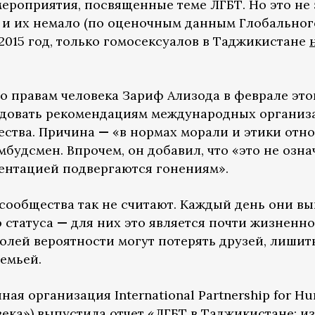
ероприятия, посвященные теме ЛГБТ. Но это не 
 и их немало (по оценочным данным Глобально
2015 год, только гомосексуалов в Таджикистане
 правам человека Зариф Ализода в феврале это
ледовать рекомендациям международных организ
ества. Причина
—
«в нормах морали и этики отн
будсмен. Впрочем, он добавил, что «это не озна
ентацией подвергаются гонениям».
сообщества так не считают. Каждый день они вы
о статуса
—
для них это является почти жизненно
олей вероятности могут потерять друзей, лишит
емьей.
нная организация International Partnership for 
века») выпустила
отчет
«ЛГБТ в Таджикистане: и