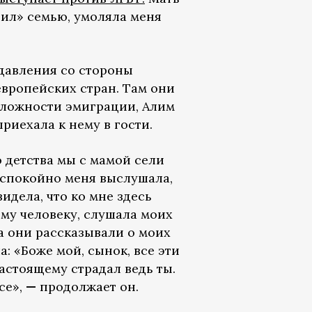
орил» семью, умоляла меня
давления со стороны
европейских стран. Там они
сложности эмиграции, Алим
риехала к нему в гости.
 детства мы с мамой сели
 спокойно меня выслушала,
идела, что ко мне здесь
ому человеку, слушала моих
а они рассказывали о моих
а: «Боже мой, сынок, все эти
настоящему страдал ведь ты.
се»,
—
продолжает он.