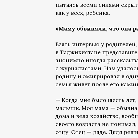
пытаясь всеми силами скрыть
как у всех, ребенка.
«Маму обвиняли, что она р
Взять интервью у родителей,
в Таджикистане представител
анонимно иногда рассказываю
с журналистами. Нам удалос
родину и эмигрировал в одну
семья живет после его камин
—
Когда мне было шесть лет,
мальчик. Моя мама
—
обычная
дома и вела хозяйство, вооб
своего возраста не понимал, 
отцу. Отец
—
дяде. Дядя реши