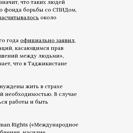
значит, что таких людей
го фонда борьбы со СПИДом,
насчитывалось
около
го года
официально заявил
,
аций, касающимся прав
ошений между людьми»,
чает, что в Таджикистане
нуждены жить в страхе
й необходимостью. В случае
ься работы и быть
Human Rights («Международное
збиения, насилие