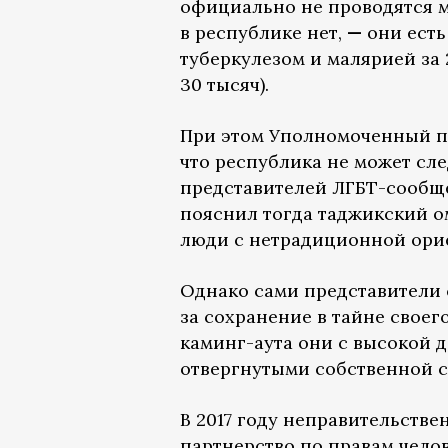
официально не проводятся м
в республике нет,
—
они есть
туберкулезом и малярией за 
30 тысяч).
При этом Уполномоченный по
что республика не может с
представителей ЛГБТ-сообщ
пояснил тогда таджикский ом
люди с нетрадиционной ори
Однако сами представители 
за сохранение в тайне своег
каминг-аута они с высокой д
отвергнутыми собственной с
В 2017 году неправительстве
партнерство по правам чело