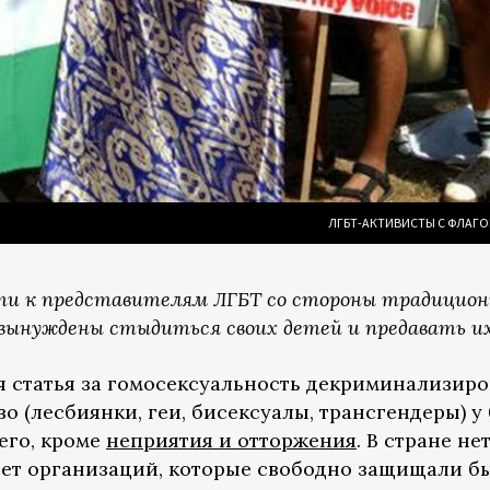
ЛГБТ-АКТИВИСТЫ С ФЛАГОМ
ти к представителям ЛГБТ со стороны традицион
вынуждены стыдиться своих детей и предавать их
ая статья за гомосексуальность декриминализир
во (лесбиянки, геи, бисексуалы, трансгендеры) 
его, кроме
неприятия и отторжения
. В стране н
нет организаций, которые свободно защищали бы