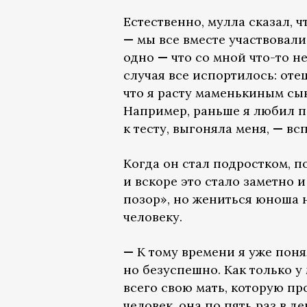
Естественно, мулла сказал, 
—
мы все вместе участвовали 
одно
—
что со мной что-то н
случая все испортилось: отец
что я расту маменькиным сы
Например, раньше я любил по
к тесту, выгоняла меня,
—
всп
Когда он стал подростком, по
и вскоре это стало заметно 
позор», но жениться юноша н
человеку.
—
К тому времени я уже поня
но безуспешно. Как только у
всего свою мать, которую пр
человек, она по пять раз в д