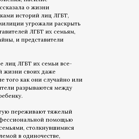
ссказала о жизни
тками историй лиц ЛГБТ,
 милиции угрожали раскрыть
авителей ЛГБТ их семьям,
айны, и представители
е лиц ЛГБТ их семьи все-
й жизни своих даже
ле того как они случайно или
дители разрываются между
ребенку.
астую переживают тяжелый
рофессиональной помощью
 семьями, столкнувшимися
лемой в одиночестве,