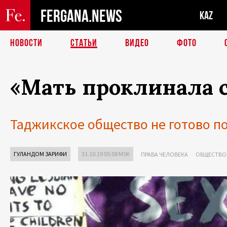
FERGANA.NEWS
KAZ
НОВОСТИ
СТАТЬИ
ВИДЕО
ФОТО
«Мать проклинала се
Таджикское общество не готово п
ГУЛАНДОМ ЗАРИФИ
31.10.19 05:08 MSK
ПРАВА ЧЕЛОВЕКА
ОБЩЕСТВО