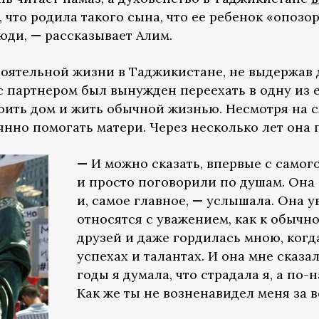
о, что родила такого сына, что ее ребенок «опоз
люди,
—
рассказывает Алим.
тоятельной жизни в Таджикистане, не выдержав 
с партнером был вынужден переехать в одну из 
роить дом и жить обычной жизнью. Несмотря на 
янно помогать матери. Через несколько лет она п
—
И можно сказать, впервые с самого
и просто поговорили по душам. Она
и, самое главное,
—
услышала. Она ув
относятся с уважением, как к обычн
друзей и даже гордилась мною, когд
успехах и талантах. И она мне сказал
годы я думала, что страдала я, а по-
Как же ты не возненавидел меня за в