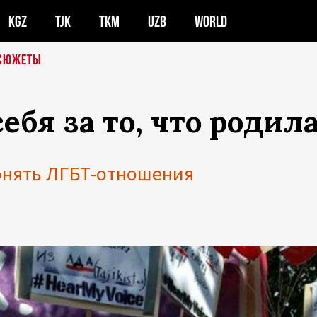
KGZ
TJK
TKM
UZB
WORLD
СЮЖЕТЫ
бя за то, что родила
онять ЛГБТ-отношения