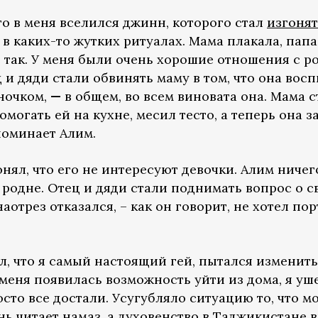
что в меня вселился джинн, которого стал
изгонят
в каких-то жутких ритуалах. Мама плакала, папа
е так. У меня были очень хорошие отношения с р
 и дяди стали обвинять маму в том, что она восп
ночком,
—
в общем, во всем виновата она. Мама с
могать ей на кухне, месил тесто, а теперь она 
оминает Алим.
нял, что его не интересуют девочки. Алим ничего
и родне. Отец и дяди стали поднимать вопрос о 
аотрез отказался, – как он говорит, не хотел п
л, что я самый настоящий гей, пытался изменит
 меня появилась возможность уйти из дома, я уш
осто все достали. Усугубляло ситуацию то, что 
ень читает намаз, а духовенство в Таджикистане
в