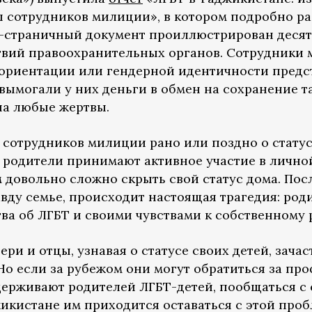
ы сотрудников милиции», в котором подробно ра
65-страничный документ проиллюстрирован деся
твий правоохранительных органов. Сотрудники
ориентации или гендерной идентичности предст
вымогали у них деньги в обмен на сохранение т
на любые жертвы.
 сотрудников милиции рано или поздно о статус
е родители принимают активное участие в лично
 довольно сложно скрыть свой статус дома. Пос
вду семье, происходит настоящая трагедия: ро
а об ЛГБТ и своими чувствами к собственному 
ери и отцы, узнавая о статусе своих детей, зач
Но если за рубежом они могут обратиться за п
держивают родителей ЛГБТ-детей, пообщаться с
жикистане им приходится оставаться с этой проб