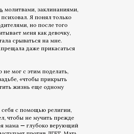
ь
молитвами, заклинаниями,
 психовал. Я понял только
одителями, но после того
итывает меня как девочку,
тала срываться на мне.
запрещала даже прикасаться
 не мог с этим поделать,
свадьбе, «чтобы прикрыть
ортить жизнь еще одному
ь себя с помощью религии,
ел, чтобы не мучить прежде
моя мама
—
глубоко верующий
ыступает против ЛГБТ.
Мать