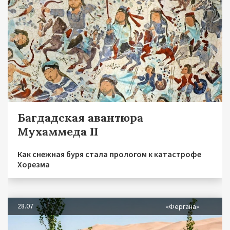
Багдадская авантюра
Мухаммеда II
Как снежная буря стала прологом к катастрофе
Хорезма
28.07
«Фергана»