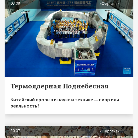
03.08
«Фергана»
Термоядерная Поднебесная
Китайский прорыв в науке и технике — пиар или
реальность?
30.07
«Фергана»