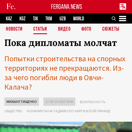
FERGANA.NEWS
KAZ
KGZ
TJK
TKM
UZB
WORLD
НОВОСТИ
СТАТЬИ
ВИДЕО
ФОТО
СЮЖЕТЫ
Пока дипломаты молчат
Попытки строительства на спорных
территориях не прекращаются. Из-
за чего погибли люди в Овчи-
Калача?
МИХАИЛ ТИЩЕНКО
17.09.19 18:07 MSK
БЕЗОПАСНОСТЬ
ОБЩЕСТВО
КОНФЛИКТЫ НА ТАДЖИКСКО-КИРГИЗСКОЙ ГРАНИЦЕ