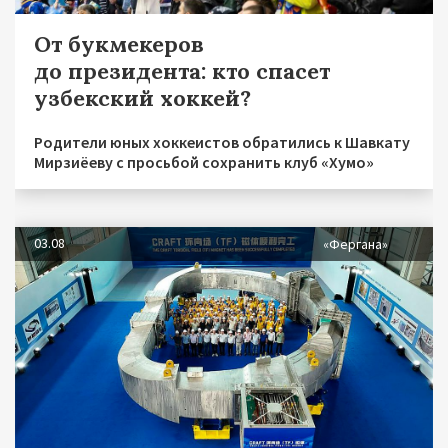
От букмекеров
до президента: кто спасет
узбекский хоккей?
Родители юных хоккеистов обратились к Шавкату
Мирзиёеву с просьбой сохранить клуб «Хумо»
03.08
«Фергана»