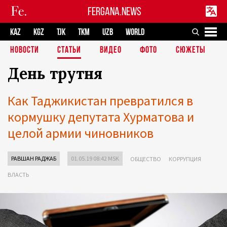
FERGANA.NEWS
KAZ
KGZ
TJK
TKM
UZB
WORLD
НОВОСТИ
СТАТЬИ
ВИДЕО
ФОТО
СЮЖЕТЫ
День трутня
Как Таджикистан превратился в
кормушку депутата Хурматова и
целой армии чиновников
РАВШАН РАДЖАБ
01.05.19 08:42 MSK
ОБЩЕСТВО
КОРРУПЦИЯ
ВЛАСТЬ