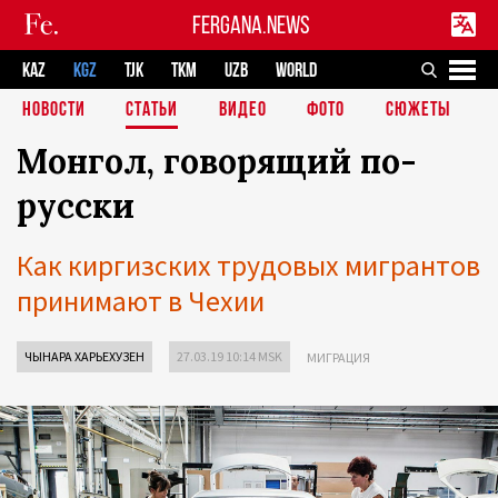
FERGANA.NEWS
KAZ
KGZ
TJK
TKM
UZB
WORLD
НОВОСТИ
СТАТЬИ
ВИДЕО
ФОТО
СЮЖЕТЫ
Монгол, говорящий по-
русски
Как киргизских трудовых мигрантов
принимают в Чехии
ЧЫНАРА ХАРЬЕХУЗЕН
27.03.19 10:14 MSK
МИГРАЦИЯ