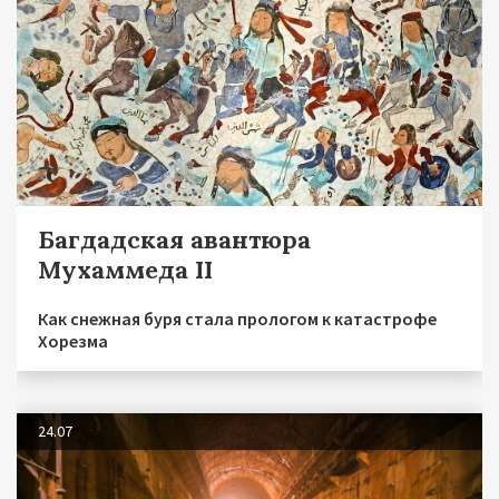
Багдадская авантюра
Мухаммеда II
Как снежная буря стала прологом к катастрофе
Хорезма
24.07