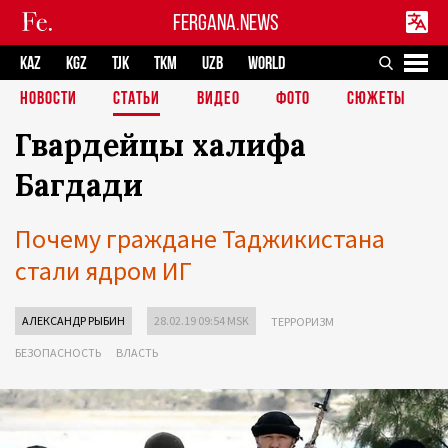
FERGANA.NEWS
KAZ
KGZ
TJK
TKM
UZB
WORLD
НОВОСТИ
СТАТЬИ
ВИДЕО
ФОТО
СЮЖЕТЫ
Гвардейцы халифа
Багдади
Почему граждане Таджикистана
стали ядром ИГ
АЛЕКСАНДР РЫБИН
28.02.19 09:54 MSK
ТЕРРОРИЗМ
БЕЗОПАСНОСТЬ
ВЛАСТЬ