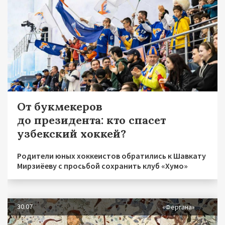
От букмекеров
до президента: кто спасет
узбекский хоккей?
Родители юных хоккеистов обратились к Шавкату
Мирзиёеву с просьбой сохранить клуб «Хумо»
30.07
«Фергана»