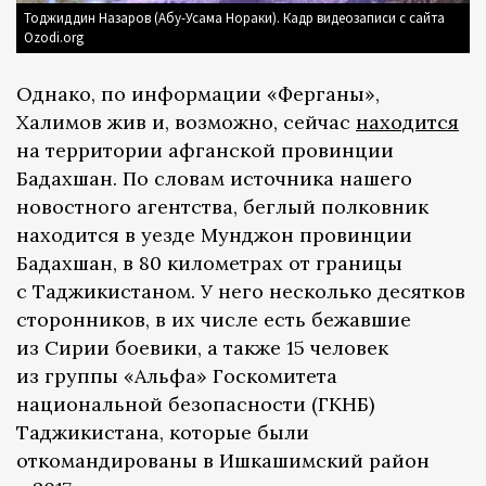
Тоджиддин Назаров (Абу-Усама Нораки). Кадр видеозаписи с сайта
Ozodi.org
Однако, по информации «Ферганы»,
Халимов жив и, возможно, сейчас
находится
на территории афганской провинции
Бадахшан. По словам источника нашего
новостного агентства, беглый полковник
находится в уезде Мунджон провинции
Бадахшан, в 80 километрах от границы
с Таджикистаном. У него несколько десятков
сторонников, в их числе есть бежавшие
из Сирии боевики, а также 15 человек
из группы «Альфа» Госкомитета
национальной безопасности (ГКНБ)
Таджикистана, которые были
откомандированы в Ишкашимский район