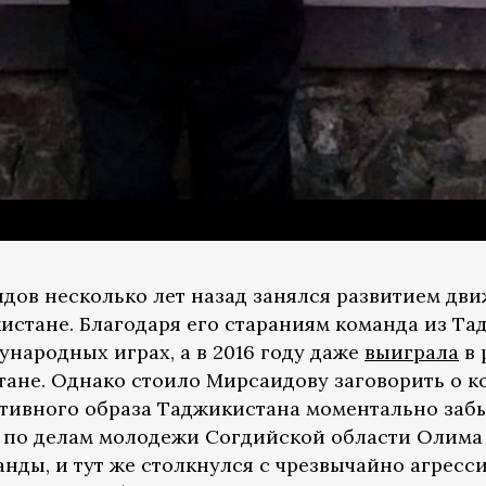
ов несколько лет назад занялся развитием дви
кистане. Благодаря его стараниям команда из Та
дународных играх, а в 2016 году даже
выиграла
в 
ане. Однако стоило Мирсаидову заговорить о ко
тивного образа Таджикистана моментально забыл
 по делам молодежи Согдийской области Олима
нды, и тут же столкнулся с чрезвычайно агресс