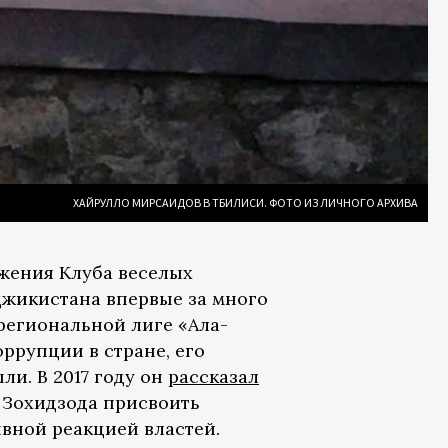
ХАЙРУЛЛО МИРСАИДОВ В ТБИЛИСИ. ФОТО ИЗ ЛИЧНОГО АРХИВА
жения Клуба веселых
джикистана впервые за много
региональной лиге «Ала-
ррупции в стране, его
и. В 2017 году он
рассказал
 Зохидзода присвоить
ивной реакцией властей.