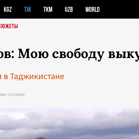
KGZ
TJK
TKM
UZB
WORLD
СЮЖЕТЫ
в: Мою свободу вык
и в Таджикистане
РАВА ЧЕЛОВЕКА