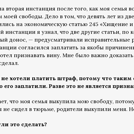
а вторая инстанция после того, как моя семья в
м моей свободы. Дело в том, что девять лет из д
ились на экономическую статью 245 «Хищение и
ой инстанции я узнал, что две другие статьи, по
ый донос, — предусматривали исправительные ра
танции согласился заплатить за якобы причинен
 хотел признавать вину. Мне было важно доказат
сделал.
е не хотели платить штраф, потому что таким
о его заплатили. Разве это не является приз
ает, что моя семья выкупила мою свободу, потом
 не сидел в тюрьме, родители выкупили меня. Н
гли это сделать?