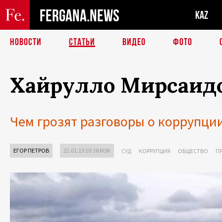
FERGANA.NEWS
KAZ
НОВОСТИ
СТАТЬИ
ВИДЕО
ФОТО
Хайрулло Мирсаидо
Чем грозят разговоры о коррупци
ЕГОР ПЕТРОВ
22.01.19 10:38 MSK
СУД
КОРРУПЦИЯ
ОБЩЕСТВО
П