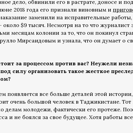
ное дело, обвинили его в растрате, доносе и по
 июне 2018 года его признали виновным и
пригов
е наказание заменили на исправительные работы
около $9 тысяч. Несмотря на то что журналист 
ьми месяцам колонии за то, что он покинул стран
улло Мирсаидовым и узнала, что он думает о св
стоит за процессом против вас? Неужели нез
под силу организовать такое жесткое пресл
ком?
ем появляется все больше деталей этой истории,
стоит очень большой человек в Таджикистане. То
о делам молодежи, фактически его протеже. Поэ
са и не боялся за свое будущее. Хотя работы вс