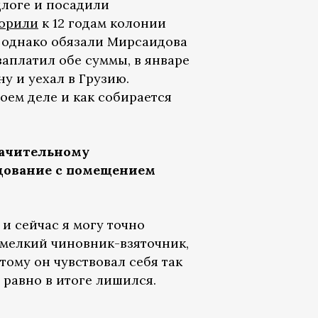
длоге и посадили
орили
к 12 годам колонии
, однако обязали Мирсаидова
заплатил обе суммы, в январе
у и уехал в Грузию.
оем деле и как собирается
начительному
едование с помещением
 и сейчас я могу точно
т мелкий чиновник-взяточник,
тому он чувствовал себя так
е равно в итоге лишился.