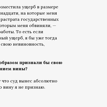
озместила ущерб в размере
венадцати, на которые меня
 растрата государственных
 которым меня обвиняли, —
боты. То есть если
ный ущерб, я бы уже тогда
ь свою невиновность,
 образом признали бы свою
нанием вины?
у что суд вынес абсолютно
о вину я не признаю.