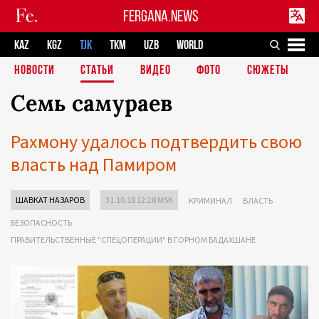
FERGANA.NEWS
KAZ
KGZ
TJK
TKM
UZB
WORLD
НОВОСТИ
СТАТЬИ
ВИДЕО
ФОТО
СЮЖЕТЫ
Семь самураев
Рахмону удалось подтвердить свою
власть над Памиром
ШАВКАТ НАЗАРОВ
31.10.18 12:28 MSK
КРИМИНАЛ
ВЛАСТЬ
БЕЗОПАСНОСТЬ
ПРАВИТЕЛЬСТВЕННЫЕ "СПЕЦОПЕРАЦИИ" В ГОРНОМ БАДАХШАНЕ