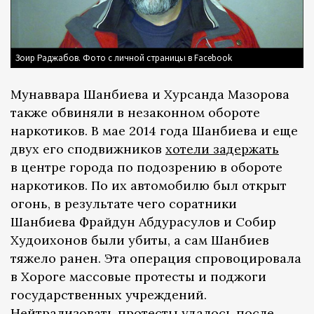
Зоир Раджабов. Фото с личной страницы в Facebook
Мунаввара Шанбиева и Хурсанда Мазорова
также обвиняли в незаконном обороте
наркотиков. В мае 2014 года Шанбиева и еще
двух его сподвижников
хотели задержать
в центре города по подозрению в обороте
наркотиков. По их автомобилю был открыт
огонь, в результате чего соратники
Шанбиева Фрайдун Абдурасулов и Собир
Худоихонов были убиты, а сам Шанбиев
тяжело ранен. Эта операция спровоцировала
в Хороге массовые протесты и поджоги
государственных учреждений.
Нейтрализовать протесты удалось после