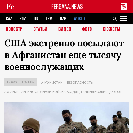
FERGANA.NEWS
KAZ
KGZ
TJK
TKM
UZB
WORLD
НОВОСТИ
СТАТЬИ
ВИДЕО
ФОТО
СЮЖЕТЫ
США экстренно посылают
в Афганистан еще тысячу
военнослужащих
15.08.21 01:37 MSK
АФГАНИСТАН
БЕЗОПАСНОСТЬ
АФГАНИСТАН: ИНОСТРАННЫЕ ВОЙСКА УХОДЯТ, ТАЛИБЫ ВОЗВРАЩАЮТСЯ