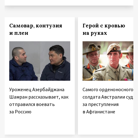
Самовар, контузия
Герой с кровью
и плен
на руках
Уроженец Азербайджана
Самого орденоносного
Шамран рассказывает, как
солдата Австралии судят
отправился воевать
за преступления
за Россию
в Афганистане