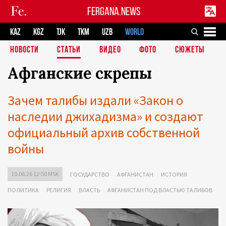
FERGANA.NEWS
KAZ
KGZ
TJK
TKM
UZB
WORLD
НОВОСТИ
СТАТЬИ
ВИДЕО
ФОТО
СЮЖЕТЫ
Афганские скрепы
Зачем талибы издали «Закон о
наследии джихадизма» и создают
официальный архив собственной
войны
10.06.26 12:50 MSK
ГОСУДАРСТВО
АФГАНИСТАН
ИСТОРИЯ
ПОЛИТИКА
РЕЛИГИЯ
ВЛАСТЬ
АФГАНИСТАН ПОД ВЛАСТЬЮ ТАЛИБОВ