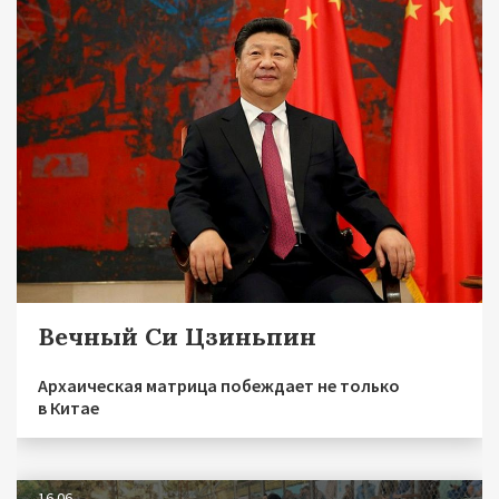
Вечный Си Цзиньпин
Архаическая матрица побеждает не только
в Китае
16.06