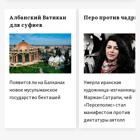
Албанский Ватикан
Перо против чадры
для суфиев
Появится ли на Балканах
Умерла иранская
новое мусульманское
художница-изгнанница
государство бекташей
Маржан Сатрапи, чей
«Персеполис» стал
манифестом против
диктатуры аятолл