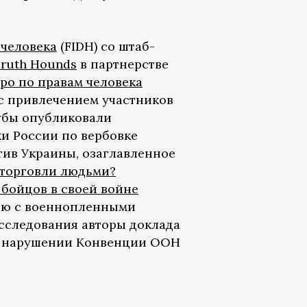
 человека
(FIDH) со штаб-
ruth Hounds
в партнерстве
о по правам человека
с привлечением участников
убы опубликовали
и России по вербовке
ив Украины, озаглавленное
 торговли людьми?
бойцов в своей войне
вью с военнопленными
исследования авторы доклада
 в нарушении Конвенции ООН