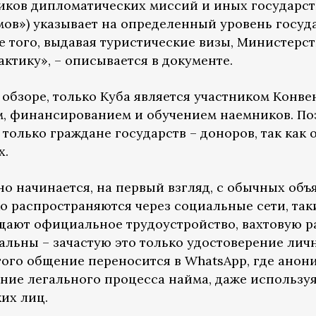
ников дипломатических миссий и иных государст
мов») указывает на определенный уровень госуд
е того, выдавая туристические визы, Министерс
ктику», – описывается в документе.
в обзоре, только Куба является участником Конв
ем, финансированием и обучением наемников. П
 только граждане государств – доноров, так как
х.
о начинается, на первый взгляд, с обычных объ
о распространяются через социальные сети, таки
ещают официальное трудоустройство, вахтовую р
альны – зачастую это только удостоверение лич
этого общение переносится в WhatsApp, где ано
ение легального процесса найма, даже использу
их лиц.