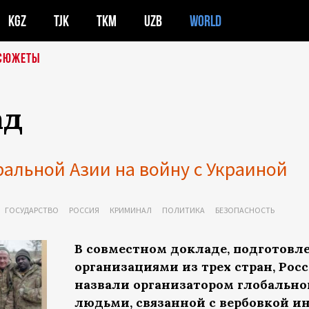
KGZ
TJK
TKM
UZB
WORLD
СЮЖЕТЫ
ад
ральной Азии на войну с Украиной
ГОСУДАРСТВО
РОССИЯ
КРИМИНАЛ
ПОЛИТИКА
БЕЗОПАСНОСТЬ
В совместном докладе, подготов
организациями из трех стран, Ро
назвали организатором глобально
людьми, связанной с вербовкой и