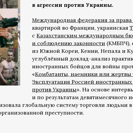
в агрессии против Украины.
Международная федерация за права
квартирой во Франции, украинская
T
с
Казахстанским международным бюр
и соблюдению законности
(КМБПЧ), 
из Южной Кореи, Кении, Непала и К
углублённый доклад-анализ практик
иностранных бойцов для войны прот
«
Комбатанты, наемники или жертвы
Эксплуатация Россией иностранных 
против Украины
». На основе интер
и по результатам девятимесячного 
низовала глобальную систему торговли людьми
организованной преступности.