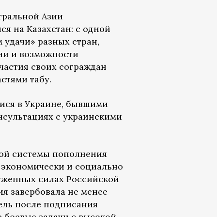
тральной Азии
ся на Казахстан: с одной
 удачи» разных стран,
ции и возможности
участия своих сограждан
стями табу.
ися в Украине, бывшими
нсультациях с украинскими
ной системы пополнения
 экономически и социально
уженных силах Российской
ия завербовала не менее
дель после подписания
 боевые задачи с высокой