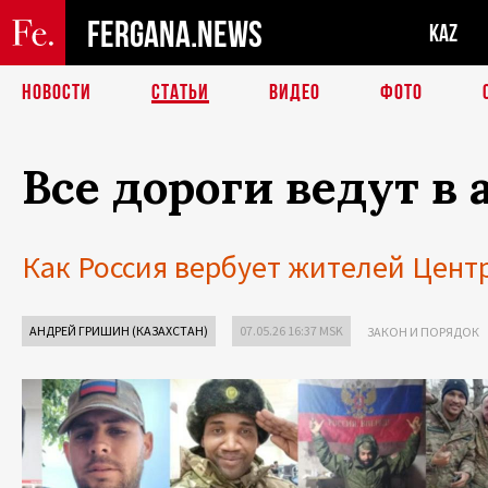
FERGANA.NEWS
KAZ
НОВОСТИ
СТАТЬИ
ВИДЕО
ФОТО
Все дороги ведут в 
Как Россия вербует жителей Цент
АНДРЕЙ ГРИШИН (КАЗАХСТАН)
07.05.26 16:37 MSK
ЗАКОН И ПОРЯДОК