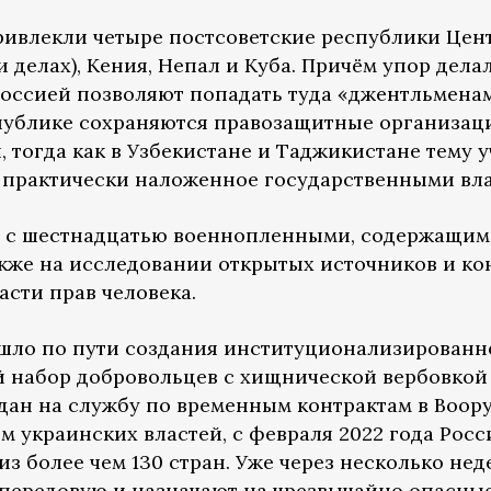
ривлекли четыре постсоветские республики Цен
 делах), Кения, Непал и Куба. Причём упор делал
Россией позволяют попадать туда «джентльменам
еспублике сохраняются правозащитные организа
 тогда как в Узбекистане и Таджикистане тему 
– практически наложенное государственными вла
ю с шестнадцатью военнопленными, содержащим
кже на исследовании открытых источников и ко
асти прав человека.
ошло по пути создания институционализирован
й набор добровольцев с хищнической вербовкой
дан на службу по временным контрактам в Воор
м украинских властей, с февраля 2022 года Росс
з более чем 130 стран. Уже через несколько не
 передовую и назначают на чрезвычайно опасные