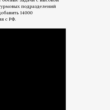
штурмовых подразделений
добавить 14000
я с РФ.