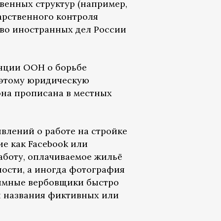
венных структур (например,
арственного контроля
тво иностранных дел России
енции ООН о борьбе
оэтому юридическую
 она прописана в местных
явлений о работе на стройке
е как Facebook или
аботу, оплачиваемое жильё
ности, а иногда фотография
нимные вербовщики быстро
я названия фиктивных или