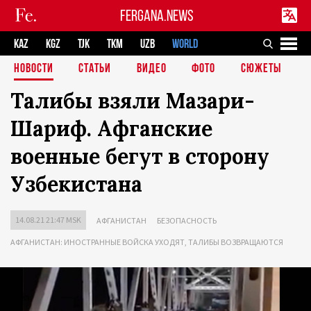
FERGANA.NEWS
KAZ
KGZ
TJK
TKM
UZB
WORLD
НОВОСТИ
СТАТЬИ
ВИДЕО
ФОТО
СЮЖЕТЫ
Талибы взяли Мазари-
Шариф. Афганские
военные бегут в сторону
Узбекистана
14.08.21 21:47 MSK
АФГАНИСТАН
БЕЗОПАСНОСТЬ
АФГАНИСТАН: ИНОСТРАННЫЕ ВОЙСКА УХОДЯТ, ТАЛИБЫ ВОЗВРАЩАЮТСЯ