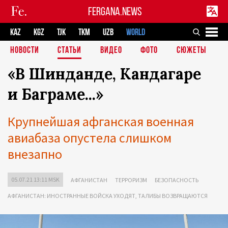
FERGANA.NEWS
KAZ
KGZ
TJK
TKM
UZB
WORLD
НОВОСТИ
СТАТЬИ
ВИДЕО
ФОТО
СЮЖЕТЫ
«В Шинданде, Кандагаре
и Баграме...»
Крупнейшая афганская военная
авиабаза опустела слишком
внезапно
05.07.21 13:11 MSK
АФГАНИСТАН
ТЕРРОРИЗМ
БЕЗОПАСНОСТЬ
АФГАНИСТАН: ИНОСТРАННЫЕ ВОЙСКА УХОДЯТ, ТАЛИБЫ ВОЗВРАЩАЮТСЯ