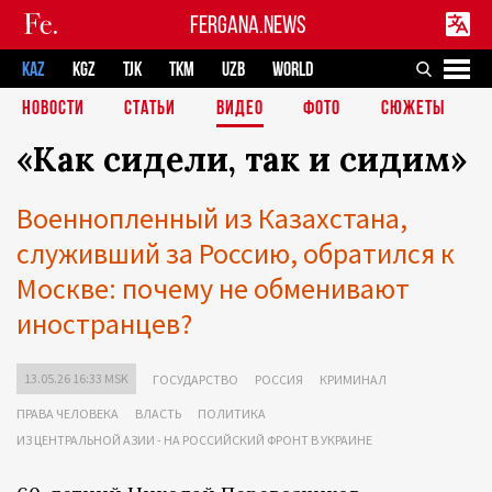
FERGANA.NEWS
KAZ
KGZ
TJK
TKM
UZB
WORLD
НОВОСТИ
СТАТЬИ
ВИДЕО
ФОТО
СЮЖЕТЫ
«Как сидели, так и сидим»
Военнопленный из Казахстана,
служивший за Россию, обратился к
Москве: почему не обменивают
иностранцев?
13.05.26 16:33 MSK
ГОСУДАРСТВО
РОССИЯ
КРИМИНАЛ
ПРАВА ЧЕЛОВЕКА
ВЛАСТЬ
ПОЛИТИКА
ИЗ ЦЕНТРАЛЬНОЙ АЗИИ - НА РОССИЙСКИЙ ФРОНТ В УКРАИНЕ