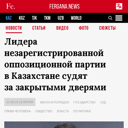
FERGANA.NEWS
KAZ
KGZ
TJK
TKM
UZB
WORLD
НОВОСТИ
СТАТЬИ
ВИДЕО
ФОТО
СЮЖЕТЫ
Лидера
незарегистрированной
оппозиционной партии
в Казахстане судят
за закрытыми дверями
13.05.26 12:04 MSK
ЗАКОН И ПОРЯДОК
ГОСУДАРСТВО
СУД
ПРАВА ЧЕЛОВЕКА
ОБЩЕСТВО
ВЛАСТЬ
ПОЛИТИКА