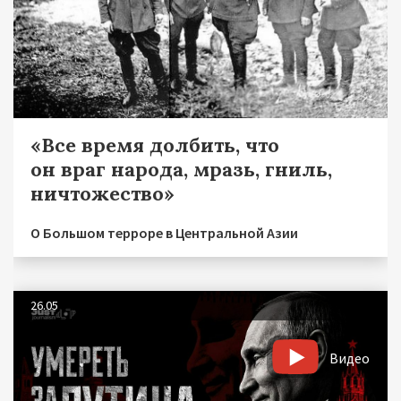
«Все время долбить, что
он враг народа, мразь, гниль,
ничтожество»
О Большом терроре в Центральной Азии
26.05
Видео