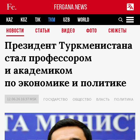
FERGANA.NEWS
KAZ
KGZ
TJK
TKM
UZB
WORLD
НОВОСТИ
СТАТЬИ
ВИДЕО
ФОТО
СЮЖЕТЫ
Президент Туркменистана
стал профессором
и академиком
по экономике и политике
12.06.26 16:37 MSK
ГОСУДАРСТВО
ОБЩЕСТВО
ВЛАСТЬ
ПОЛИТИКА