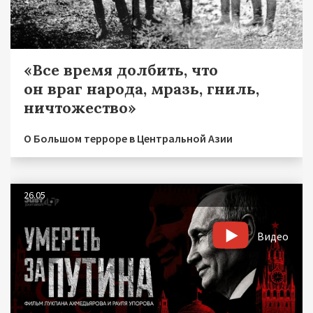
«Все время долбить, что
он враг народа, мразь, гниль,
ничтожество»
О Большом терроре в Центральной Азии
26.05
Видео