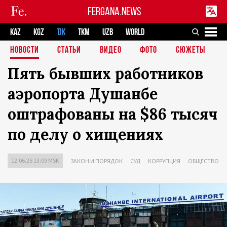
FERGANA.NEWS
KAZ
KGZ
TJK
TKM
UZB
WORLD
НОВОСТИ
СТАТЬИ
ВИДЕО
ФОТО
СЮЖЕТЫ
Пять бывших работников
аэропорта Душанбе
оштрафованы на $86 тысяч
по делу о хищениях
12.06.26 13:09 MSK
ЗАКОН И ПОРЯДОК
СУД
КОРРУПЦИЯ
ОБЩЕСТВО