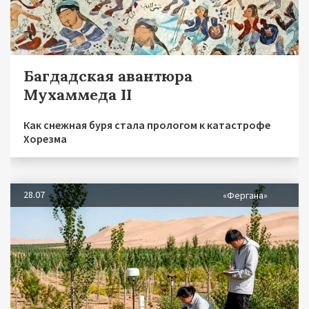
Багдадская авантюра
Мухаммеда II
Как снежная буря стала прологом к катастрофе
Хорезма
28.07
«Фергана»