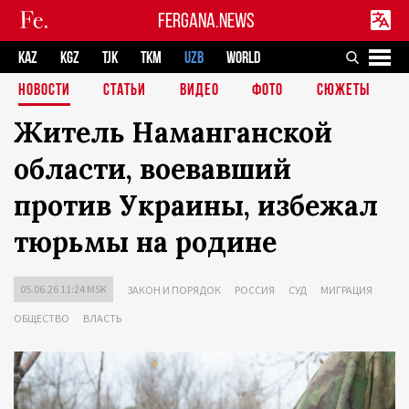
FERGANA.NEWS
KAZ
KGZ
TJK
TKM
UZB
WORLD
НОВОСТИ
СТАТЬИ
ВИДЕО
ФОТО
СЮЖЕТЫ
Житель Наманганской
области, воевавший
против Украины, избежал
тюрьмы на родине
05.06.26 11:24 MSK
ЗАКОН И ПОРЯДОК
РОССИЯ
СУД
МИГРАЦИЯ
ОБЩЕСТВО
ВЛАСТЬ