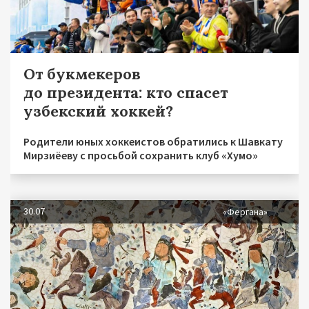
От букмекеров
до президента: кто спасет
узбекский хоккей?
Родители юных хоккеистов обратились к Шавкату
Мирзиёеву с просьбой сохранить клуб «Хумо»
30.07
«Фергана»