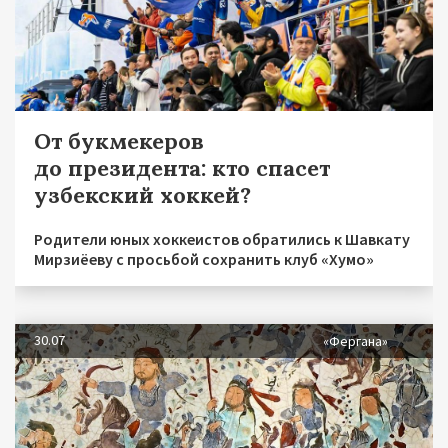
От букмекеров
до президента: кто спасет
узбекский хоккей?
Родители юных хоккеистов обратились к Шавкату
Мирзиёеву с просьбой сохранить клуб «Хумо»
30.07
«Фергана»