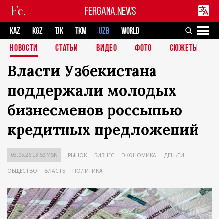
FERGANA.NEWS
KAZ
KGZ
TJK
TKM
UZB
WORLD
НОВОСТИ
СТАТЬИ
ВИДЕО
ФОТО
СЮЖЕТЫ
Власти Узбекистана
поддержали молодых
бизнесменов россыпью
кредитных предложений
03.06.26 13:52 MSK
РЫНОК
БИЗНЕС
ЭКОНОМИКА
ДЕНЬГИ
ОБЩЕСТВО
ВЛАСТЬ
ПОЛИТИКА