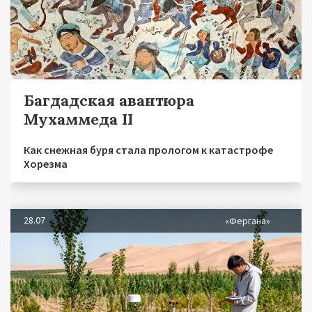
Багдадская авантюра
Мухаммеда II
Как снежная буря стала прологом к катастрофе
Хорезма
28.07
«Фергана»