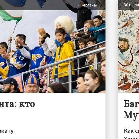
30 июл
«Фергана»
та: кто
Ба
Му
вкату
Как с
»
Хоре