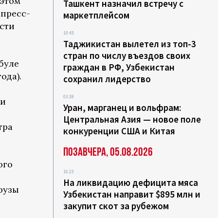
 этом
Ташкент назначил встречу с
пресс-
маркетплейсом
сти
10:45
Таджикистан вылетел из топ-3
стран по числу въездов своих
буле
граждан в РФ, Узбекистан
ода).
сохранил лидерство
03:38
ки
Уран, марганец и вольфрам:
Центральная Азия — новое поле
тра
конкуренции США и Китая
Позавчера, 05.08.2026
ого
16:23
На ликвидацию дефицита мяса
урузы
Узбекистан направит $895 млн и
закупит скот за рубежом