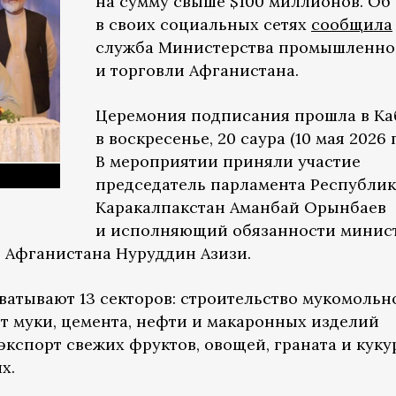
на сумму свыше $100 миллионов. Об
в своих социальных сетях
сообщила
служба Министерства промышленно
и торговли Афганистана.
Церемония подписания прошла в Ка
в воскресенье, 20 саура (10 мая 2026 г
В мероприятии приняли участие
председатель парламента Республи
Каракалпакстан Аманбай Орынбаев
и исполняющий обязанности минис
 Афганистана Нуруддин Азизи.
атывают 13 секторов: строительство мукомольн
рт муки, цемента, нефти и макаронных изделий
 экспорт свежих фруктов, овощей, граната и кук
х.