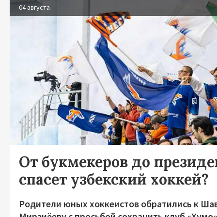
04 августа
От букмекеров до президен
спасет узбекский хоккей?
Родители юных хоккеистов обратились к Ша
Мирзиёеву с просьбой сохранить клуб «Хумо