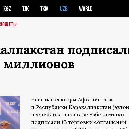
KGZ
TJK
TKM
UZB
WORLD
СЮЖЕТЫ
алпакстан подписали
0 миллионов
Частные секторы Афганистана
и Республики Каракалпакстан (авто
республика в составе Узбекистана)
подписали 13 торговых соглашений