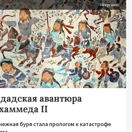
я
«Фергана»
гдадская авантюра
хаммеда II
нежная буря стала прологом к катастрофе
зма