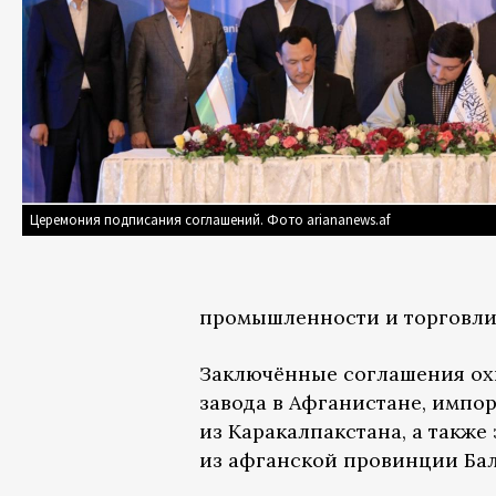
Церемония подписания соглашений. Фото ariananews.af
промышленности и торговли
Заключённые соглашения охв
завода в Афганистане, импо
из Каракалпакстана, а также
из афганской провинции Бал