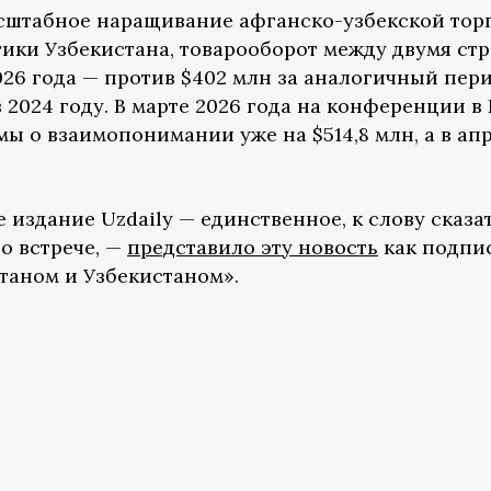
асштабное наращивание афганско-узбекской тор
тики Узбекистана, товарооборот между двумя ст
2026 года — против $402 млн за аналогичный пер
в 2024 году. В марте 2026 года на конференции в
 о взаимопонимании уже на $514,8 млн, а в ап
.
 издание Uzdaily — единственное, к слову сказат
о встрече, —
представило эту новость
как подпи
таном и Узбекистаном».