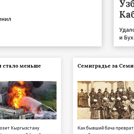
Уз
Ка
енил
Удал
и Бу
и стало меньше
Семиградье за Сем
розит Кыргызстану
Как бывший бача преврат