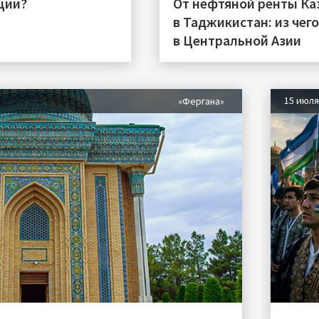
ции?
От нефтяной ренты Ка
в Таджикистан: из чег
в Центральной Азии
15 июл
«Фергана»