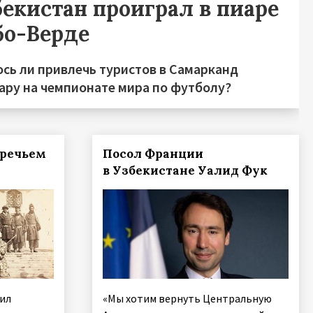
бекистан проиграл в пиаре
бо-Верде
ось ли привлечь туристов в Самарканд
хару на чемпионате мира по футболу?
иречьем
Посол Франции
в Узбекистане Уалид Фук
ил
«Мы хотим вернуть Центральную