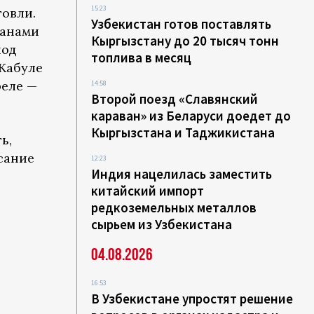
15:23
говли.
Узбекистан готов поставлять
ранами
Кыргызстану до 20 тысяч тонн
иод
топлива в месяц
 Кабуле
реле —
14:58
Второй поезд «Славянский
караван» из Беларуси доедет до
Кыргызстана и Таджикистана
ь,
сание
12:23
Индия нацелилась заместить
китайский импорт
редкоземельных металлов
сырьем из Узбекистана
04.08.2026
16:53
В Узбекистане упростят решение