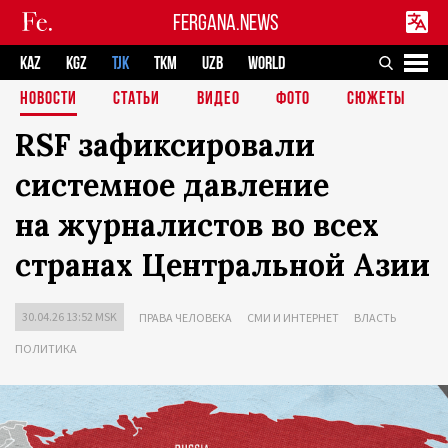
FERGANA.NEWS
KAZ
KGZ
TJK
TKM
UZB
WORLD
НОВОСТИ
СТАТЬИ
ВИДЕО
ФОТО
СЮЖЕТЫ
RSF зафиксировали
системное давление
на журналистов во всех
странах Центральной Азии
30.04.26 13:52 MSK
ПРАВА ЧЕЛОВЕКА
СМИ И ИНТЕРНЕТ
ВЛАСТЬ
ПОЛИТИКА