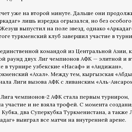
счет уже на второй минуте. Дальше они продолж
ркадаг» лишь изредка огрызался, но без особого
Жезуш выпустил на поле звезд, однако «Аркадаг
тоге туркменский клуб завершил участие в турни
л единственной командой из Центральной Азии, 
ой раунд двух Лиг чемпионов АФК — элитной и в
е в турнире узбекские «Насаф» и «Андижан»,
ркменский «Ахал». Между тем, кыргызская «Абд
финала Лиги вызова АФК с ливанским «Аль-Ансаро
» Лига чемпионов-2 АФК стала первым турниром,
 участие и не взяла трофей. С момента создани
 Кубка, два Суперкубка Туркменистана, а также 
кадаг» выиграл все матчи на внутренней арене.