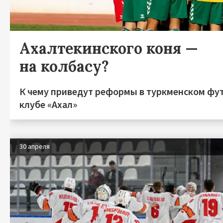
Ахалтекинского коня —
на колбасу?
К чему приведут реформы в туркменском фу
клубе «Ахал»
30 апреля