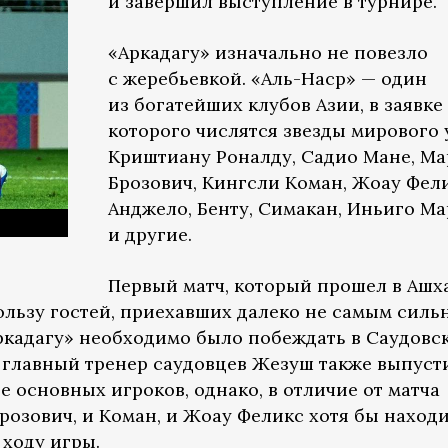
и завершил выступление в турнире.
«Аркадагу» изначально не повезло
с жеребьевкой. «Аль-Наср» — один
из богатейших клубов Азии, в заявке
которого числятся звезды мирового 
Криштиану Роналду, Садио Мане, Ма
Брозович, Кингсли Коман, Жоау Фели
Анджело, Бенту, Симакан, Иньиго М
и другие.
Первый матч, который прошел в Ашх
пользу гостей, приехавших далеко не самым сил
Аркадагу» необходимо было побеждать в Саудовс
у главный тренер саудовцев Жезуш также выпуст
е основных игроков, однако, в отличие от матча
Брозович, и Коман, и Жоау Феликс хотя бы наход
 ходу игры.