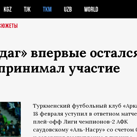
KGZ
TJK
TKM
UZB
WORLD
СЮЖЕТЫ
аг» впервые остался
 принимал участие
Туркменский футбольный клуб «Арк
18 февраля уступил в ответном матче
плей-офф Лиги чемпионов-2 АФК
саудовскому «Аль-Насру» со счетом 0