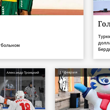
Го
Турк
долл
тбольном
Берд
17 февраля
Александр Троицкий