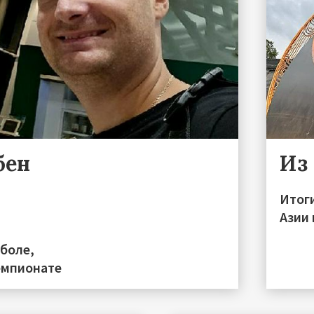
бен
Из
Итог
Азии
боле,
емпионате