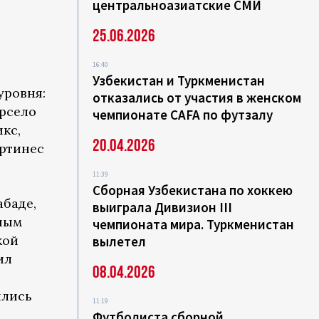
центральноазиатские СМИ
25.06.2026
16:40
Узбекистан и Туркменистан
уровня:
отказались от участия в женском
рсело
чемпионате CAFA по футзалу
кс,
20.04.2026
артинес
11:39
Сборная Узбекистана по хоккею
абаде,
выиграла Дивизион III
ьным
чемпионата мира. Туркменистан
кой
вылетел
ил
08.04.2026
ились
11:19
Футболиста сборной