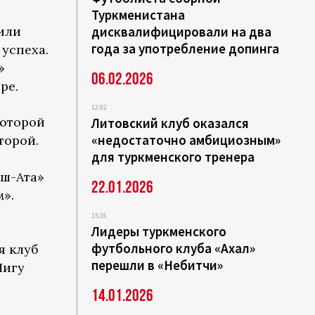
Туркменистана
или
дисквалифицировали на два
года за употребление допинга
 успеха.
»
06.02.2026
ре.
12:02
которой
Литовский клуб оказался
«недостаточно амбициозным»
торой.
для туркменского тренера
ыш-Ата»
22.01.2026
м».
15:16
Лидеры туркменского
футбольного клуба «Ахал»
я клуб
перешли в «Небитчи»
Лигу
14.01.2026