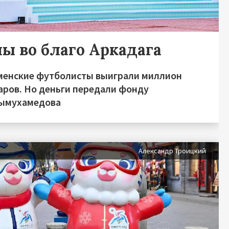
лы во благо Аркадага
менские футболисты выиграли миллион
аров. Но деньги передали фонду
ымухамедова
Александр Троицкий