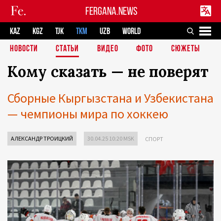
FERGANA.NEWS
KAZ
KGZ
TJK
TKM
UZB
WORLD
НОВОСТИ
СТАТЬИ
ВИДЕО
ФОТО
СЮЖЕТЫ
Кому сказать — не поверят
Сборные Кыргызстана и Узбекистана
— чемпионы мира по хоккею
АЛЕКСАНДР ТРОИЦКИЙ
30.04.25 10:20 MSK
СПОРТ