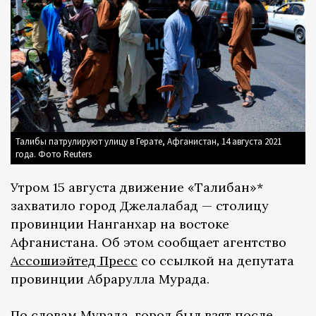
Талибы патрулируют улицу в Герате, Афганистан, 14 августа 2021
года. Фото Reuters
Утром 15 августа движение «Талибан»*
захватило город Джелалабад — столицу
провинции Нанганхар на востоке
Афганистана. Об этом сообщает агентство
Ассошиэйтед Пресс
со ссылкой на депутата
провинции Абрарулла Мурада.
По словам Мурада, город был взят после