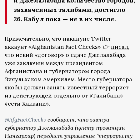
и Джелалабада количество городов,
захваченных талибами, достигло
26. Кабул пока — не в их числе.
Примечательно, что накануне Twitter-
аккаунт «Afghanistan Fact Checks» 👉
писал
,
что некий «договор» о сдаче Джелалабада
уже заключен между президентом
Афганистана и губернатором города
Зияульхаком Амерхилем. Место губернатора
якобы должен занять известный террорист
из действующей отдельно от »Талибана»
«сети Хаккани»
.
@AfgFactChecks
сообщает, что завтра
губернатор Джелалабада (центр провинции
Нангархар) передаст управление "террористу