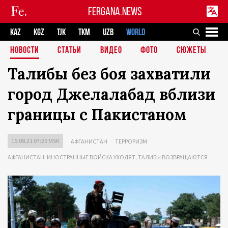
FERGANA.NEWS
KAZ
KGZ
TJK
TKM
UZB
WORLD
НОВОСТИ
СТАТЬИ
ВИДЕО
ФОТО
СЮЖЕТЫ
Талибы без боя захватили
город Джелалабад вблизи
границы с Пакистаном
15.08.21 07:26 MSK
АФГАНИСТАН
ТЕРРОРИЗМ
АФГАНИСТАН: ИНОСТРАННЫЕ ВОЙСКА УХОДЯТ, ТАЛИБЫ ВОЗВРАЩАЮТСЯ